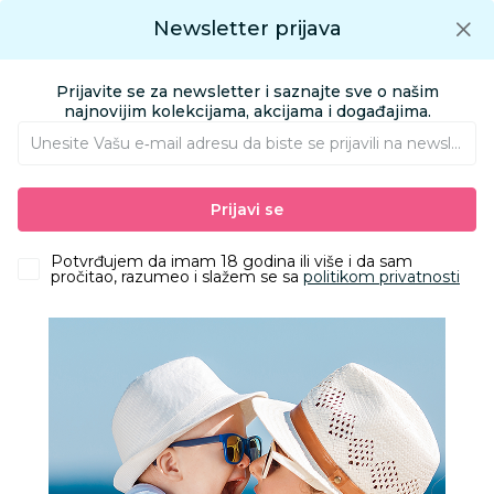
Preuzmite Aksa aplikaciju
Newsletter prijava
Google play
Aksa APP
0
0
Preuzmite besplatno Aksa Aplikaciju
App store
Prijavite se za newsletter i saznajte sve o našim
Pronađi proizvod
najnovijim kolekcijama, akcijama i događajima.
Unesite Vašu e‑mail adresu da biste se prijavili na newsletter.
AKSA
Proizvodi
Igračke i knjižara
Igračke za decu - Dečije igračke
Prijavi se
Vozila
RMZ metalni kamion sa autićima 1:64
Potvrđujem da imam 18 godina ili više i da sam
pročitao, razumeo i slažem se sa
politikom privatnosti