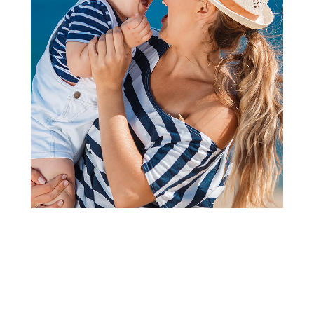
Vozila
RMZ metalni kamion sa
autićima 1:64
Šifra proizvoda:
A053929
Barkod:
4895065081073
Šifra modela:
A053929
Visina popusta uz loyality karticu zavisi od nivoa
članstva u Aksa klubu.