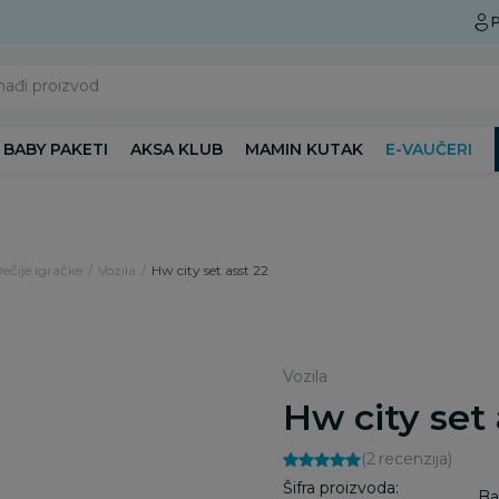
Preuzmite Aksa aplikaciju
P
nađi proizvod
BABY PAKETI
AKSA KLUB
MAMIN KUTAK
E-VAUČERI
Dečije igračke
Vozila
Hw city set asst 22
Vozila
Hw city set 
(2
recenzija
)
Šifra proizvoda:
Ba