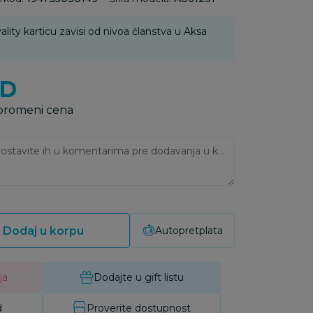
ality karticu zavisi od nivoa članstva u Aksa
SD
 promeni cena
Ukoliko imate napomene, ostavite ih u komentarima pre dodavanja u korpu:
Dodaj u korpu
Autopretplata
ja
Dodajte u gift listu
d
Proverite dostupnost