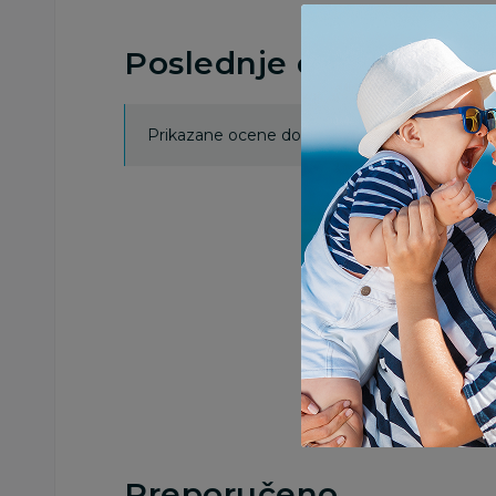
Poslednje ocene proi
Prikazane ocene dobijene su isključivo od koris
Uzel
odus
Preporučeno