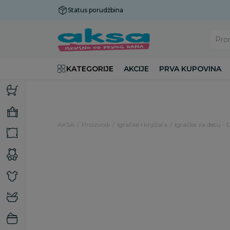
Status porudžbina
Plaćanje do 9 rata!
Pro
KATEGORIJE
AKCIJE
PRVA KUPOVINA
AKSA
Proizvodi
Igračke i knjižara
Igračke za decu - 