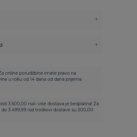
i
 Za online porudžbine imate pravo na
ine u roku od 14 dana od dana prijema
ti 3.500,00 rsd i više dostava je besplatna! Za
 do 3.499,99 rsd troškovi dostave su 300,00