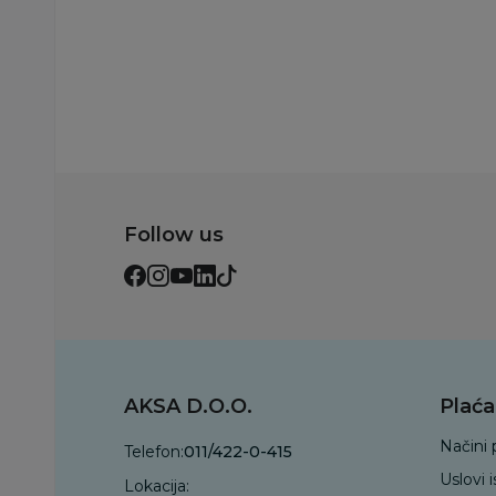
Follow us
AKSA D.O.O.
Plaća
Načini 
Telefon:
011/422-0-415
Uslovi 
Lokacija: