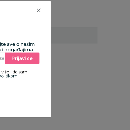
ajte sve o našim
a i događajima.
Prijavi se
Unesite Vašu e‑mail adresu da biste se prijavili na newsletter.
 više i da sam
politikom