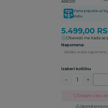
A061231
Visina popusta uz loy
klubu.
5.499,00
R
Obavesti me kada se
Napomena:
Izaberi količinu
Dodajte u listu žel
Uporedi proizvo