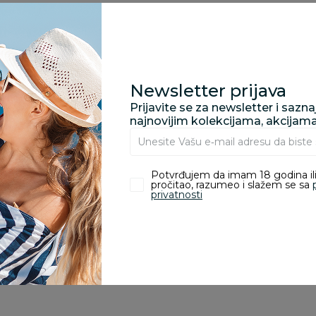
zvoda
nika koji su kupili proizvod.
Newsletter prijava
Prijavite se za newsletter i sazn
najnovijim kolekcijama, akcijam
Sandra Raicevic
Anja Toholj
17.01.2025. 16:15
22.10.2024. 08:31
Potvrđujem da imam 18 godina ili
pročitao, razumeo i slažem se sa
privatnosti
i smo za poklon, deca su se
Odlična staza
evila