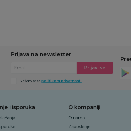
Dodaj u korpu
Dodaj u korpu
Prijava na newsletter
Pre
Prijavi se
Email
Slažem se sa
politikom privatnosti
nje i isporuka
O kompaniji
plaćanja
O nama
isporuke
Zaposlenje