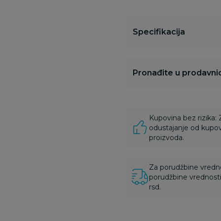
Specifikacija
Pronađite u prodavnic
Kupovina bez rizika:
odustajanje od kupov
proizvoda.
Za porudžbine vrednos
porudžbine vrednosti
rsd.