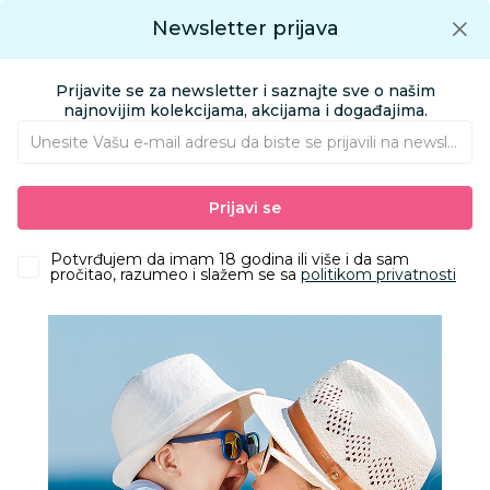
Preuzmite Aksa aplikaciju
Newsletter prijava
Google play
Aksa APP
0
0
Preuzmite besplatno Aksa Aplikaciju
App store
Prijavite se za newsletter i saznajte sve o našim
Pronađi proizvod
najnovijim kolekcijama, akcijama i događajima.
Unesite Vašu e‑mail adresu da biste se prijavili na newsletter.
AKSA
Proizvodi
Igračke i knjižara
Igračke za decu - Dečije igračke
Prijavi se
Vozila
NADO STARTER PACK - BLAZING WAR BEAR
Potvrđujem da imam 18 godina ili više i da sam
pročitao, razumeo i slažem se sa
politikom privatnosti