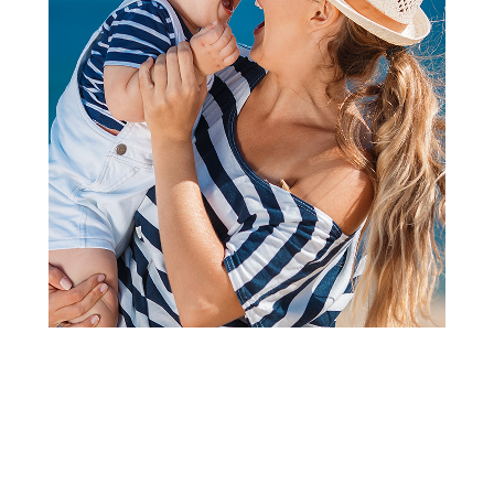
Vozila
NADO STARTER PACK -
BLAZING WAR BEAR
Šifra proizvoda:
A075656
Barkod:
6911400424997
Šifra modela:
A075656
Visina popusta uz loyality karticu zavisi od nivoa
članstva u Aksa klubu.