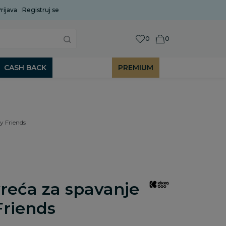
rijava
Uobičajeni rok isporuke je 2 do 7 radnih dana!
Registruj se
P
0
0
CASH BACK
PREMIUM
y Friends
reća za spavanje
Friends