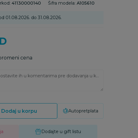
rkod:
41130000140
Šifra modela:
A105610
od 01.08.2026. do 31.08.2026.
D
 promeni cena
Ukoliko imate napomene, ostavite ih u komentarima pre dodavanja u korpu:
Dodaj u korpu
Autopretplata
ja
Dodajte u gift listu