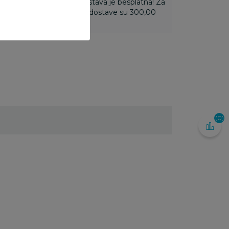
ti 3.500,00 rsd i više dostava je besplatna! Za
 do 3.499,99 rsd troškovi dostave su 300,00
(0)