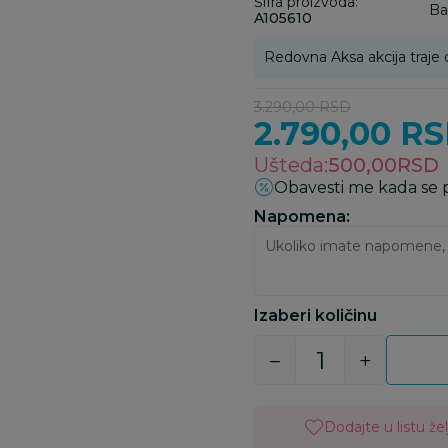
Šifra proizvoda:
Ba
A105610
Redovna Aksa akcija traje 
3.290,00
RSD
2.790,00
RS
Ušteda:
500,00
RSD
Obavesti me kada se
Napomena:
Izaberi količinu
Dodajte u listu žel