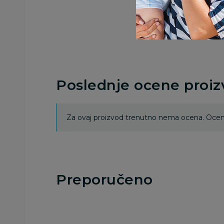
Poslednje ocene proi
Za ovaj proizvod trenutno nema ocena. Ocenj
Preporučeno
15
%