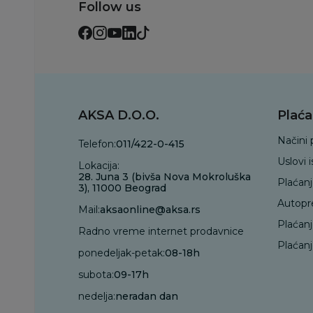
Follow us
AKSA D.O.O.
Plaća
Načini 
Telefon:
011/422-0-415
Uslovi 
Lokacija:
28. Juna 3 (bivša Nova Mokroluška
Plaćan
3), 11000 Beograd
Autopr
Mail:
aksaonline@aksa.rs
Plaćan
Radno vreme internet prodavnice
Plaćanj
ponedeljak-petak:
08-18h
subota:
09-17h
nedelja:
neradan dan