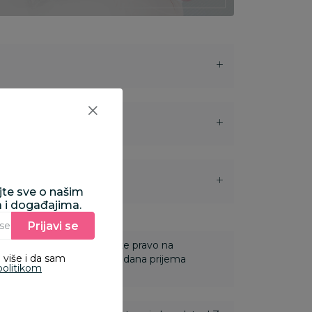
i
ajte sve o našim
a i događajima.
Prijavi se
Unesite Vašu e‑mail adresu da biste se prijavili na newsletter.
 Za online porudžbine imate pravo na
 više i da sam
ine u roku od 14 dana od dana prijema
politikom