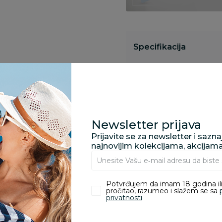
Specifikacija
Opis
Newsletter prijava
Pronađite u prodavnic
Prijavite se za newsletter i sazn
najnovijim kolekcijama, akcijam
Kupovina bez rizika:
Potvrđujem da imam 18 godina ili
odustajanje od kupov
pročitao, razumeo i slažem se sa
proizvoda.
privatnosti