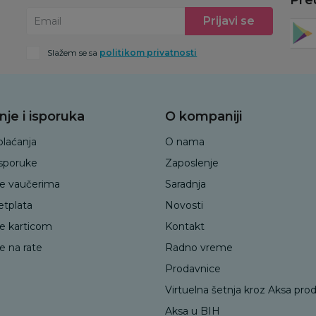
Prijavi se
Email
Slažem se sa
politikom privatnosti
nje i isporuka
O kompaniji
plaćanja
O nama
isporuke
Zaposlenje
je vaučerima
Saradnja
etplata
Novosti
je karticom
Kontakt
e na rate
Radno vreme
Prodavnice
Virtuelna šetnja kroz Aksa pro
Aksa u BIH