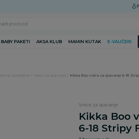
Preuzmite Aksa aplikaciju
P
nađi proizvod
BABY PAKETI
AKSA KLUB
MAMIN KUTAK
E-VAUČERI
rema i posteljine
Vreće za spavanje
Kikka Boo vreća za spavanje 6-18 Strip
Vreće za spavanje
Kikka Boo v
6-18 Stripy 