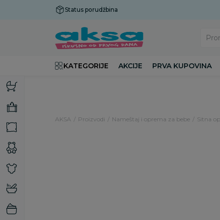
Status porudžbina
Plaćanje do 9 rata!
Pro
KATEGORIJE
AKCIJE
PRVA KUPOVINA
AKSA
Proizvodi
Nameštaj i oprema za bebe
Sitna op
15
%