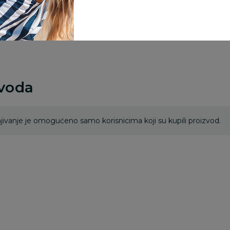
Za porudžbine vrednos
porudžbine vrednosti
rsd.
zvoda
ivanje je omogućeno samo korisnicima koji su kupili proizvod.