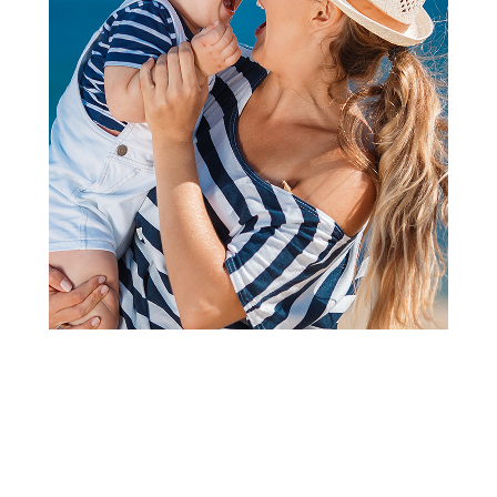
2
1
Vreće za spavanje
Ergo-pouch vreća za spavanje
letnja, 8 - 24 M
Šifra proizvoda:
A081435-ZELENA
Barkod:
9352240022917
Šifra modela:
A081435
JERSEY BAGS TOG 0.2 letnji model za temperaturu u sobi
preko 24°C