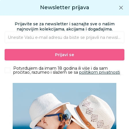
Preuzmite Aksa aplikaciju
Newsletter prijava
Google play
Aksa APP
0
0
Preuzmite besplatno Aksa Aplikaciju
App store
Prijavite se za newsletter i saznajte sve o našim
Pronađi proizvod
najnovijim kolekcijama, akcijama i događajima.
Unesite Vašu e‑mail adresu da biste se prijavili na newsletter.
AKSA
Proizvodi
Nameštaj i oprema za bebe
Prijavi se
Sitna oprema i posteljine
Vreće za spavanje
Ergo-pouch vreća za spavanje letnja, 8 - 24 M
Potvrđujem da imam 18 godina ili više i da sam
pročitao, razumeo i slažem se sa
politikom privatnosti