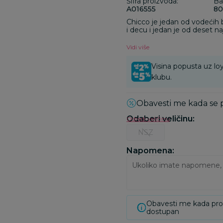
Šifra proizvoda:
Ba
A016555
80
Chicco je jedan od vodećih
i decu i jedan je od deset na
Chicco igračke dizajnirane s
Vidi više
Visina popusta uz loy
klubu.
Obavesti me kada se
Odaberi veličinu
:
Odredi veličinu
NSZ
Napomena:
Obavesti me kada pr
dostupan