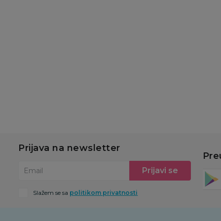
Duracell Basic AAA 6
Duracell Basic AA 6
kom
kom
689,00
RSD
689,00
RSD
Dodaj u korpu
Dodaj u korpu
Prijava na newsletter
Pre
Prijavi se
Email
Slažem se sa
politikom privatnosti