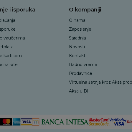
nje i isporuka
O kompaniji
plaćanja
O nama
isporuke
Zaposlenje
je vaučerima
Saradnja
etplata
Novosti
je karticom
Kontakt
e na rate
Radno vreme
Prodavnice
Virtuelna šetnja kroz Aksa pro
Aksa u BIH