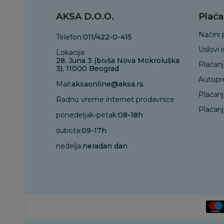
AKSA D.O.O.
Plaća
Načini 
Telefon:
011/422-0-415
Uslovi 
Lokacija:
28. Juna 3 (bivša Nova Mokroluška
Plaćan
3), 11000 Beograd
Autopr
Mail:
aksaonline@aksa.rs
Plaćan
Radno vreme internet prodavnice
Plaćanj
ponedeljak-petak:
08-18h
subota:
09-17h
nedelja:
neradan dan