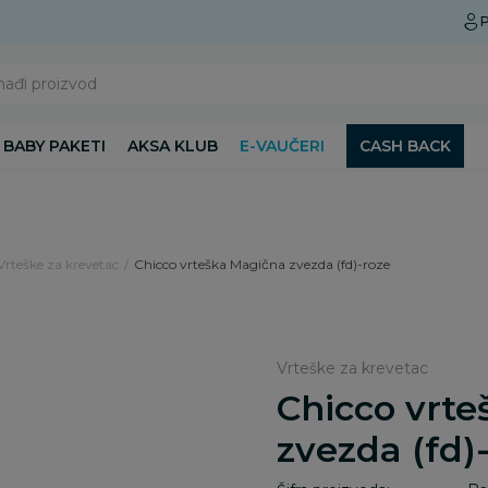
Preuzmite Aksa aplikaciju
P
nađi proizvod
BABY PAKETI
AKSA KLUB
E-VAUČERI
CASH BACK
Vrteške za krevetac
Chicco vrteška Magična zvezda (fd)-roze
Vrteške za krevetac
Chicco vrt
zvezda (fd)