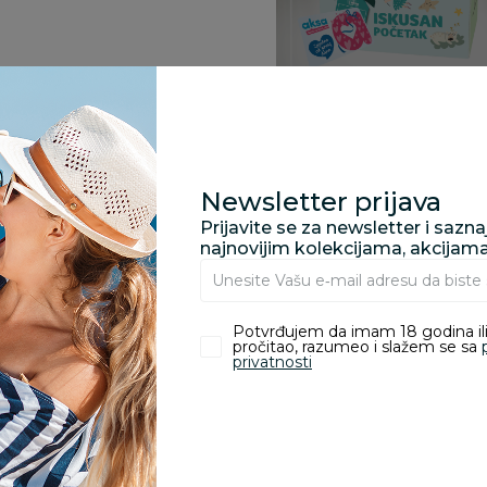
Specifikacija
Newsletter prijava
Prijavite se za newsletter i sazn
najnovijim kolekcijama, akcijam
Opis
Potvrđujem da imam 18 godina ili
Pronađite u prodavnic
pročitao, razumeo i slažem se sa
privatnosti
Kupovina bez rizika:
odustajanje od kupov