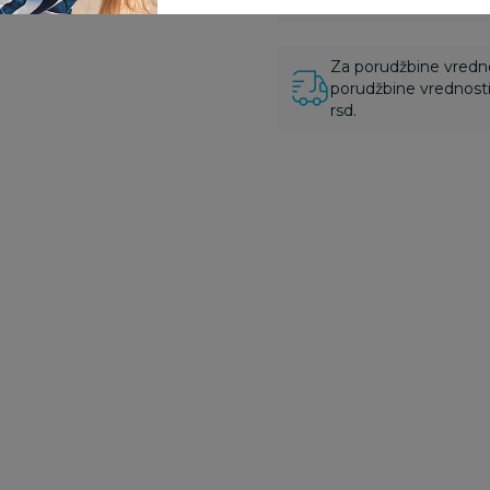
proizvoda.
Za porudžbine vrednos
porudžbine vrednosti
rsd.
Baterije
Baterije