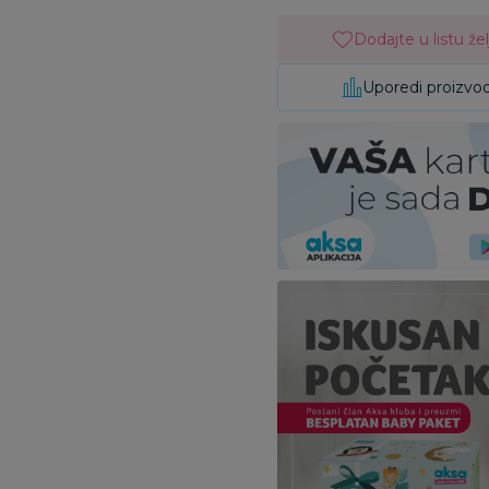
Dodajte u listu žel
Uporedi proizvo