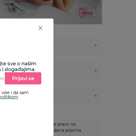
ajte sve o našim
a i događajima.
Prijavi se
Unesite Vašu e‑mail adresu da biste se prijavili na newsletter.
 više i da sam
i
politikom
 Za online porudžbine imate pravo na
ine u roku od 14 dana od dana prijema