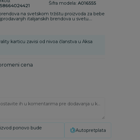
rkod:
Šifra modela:
A016555
58664024421
 brendova na svetskom tržištu proizvoda za bebe
jprodavanjih italijanskih brendova u svetu.
u tako da podstiču pravilan razvoj kod dece.
ality karticu zavisi od nivoa članstva u Aksa
 promeni cena
Ukoliko imate napomene, ostavite ih u komentarima pre dodavanja u korpu:
oizvod ponovo bude
Autopretplata