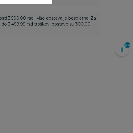
ti 3.500,00 rsd i više dostava je besplatna! Za
 do 3.499,99 rsd troškovi dostave su 300,00
(0)