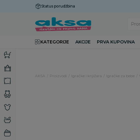
Status porudžbina
Plaćanje do 9 rata!
Pro
KATEGORIJE
AKCIJE
PRVA KUPOVINA
AKSA
Proizvodi
Igračke i knjižara
Igračke za bebe