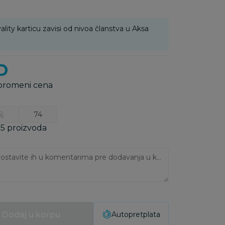
ality karticu zavisi od nivoa članstva u Aksa
D
 promeni cena
8
74
 5 proizvoda
Ukoliko imate napomene, ostavite ih u komentarima pre dodavanja u korpu:
Dodaj u korpu
Autopretplata