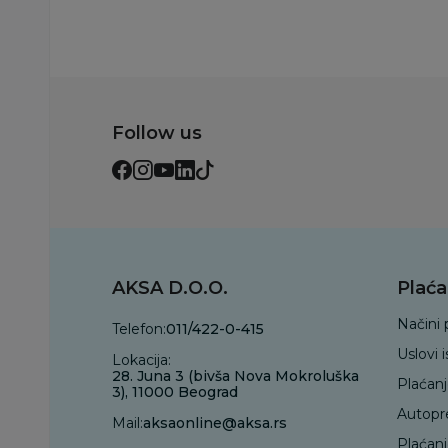
Follow us
AKSA D.O.O.
Plaća
Načini 
Telefon:
011/422-0-415
Uslovi 
Lokacija:
28. Juna 3 (bivša Nova Mokroluška
Plaćan
3), 11000 Beograd
Autopr
Mail:
aksaonline@aksa.rs
Plaćan