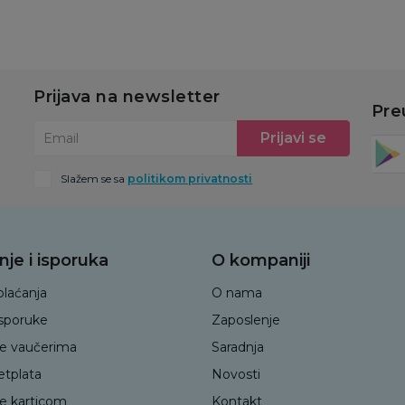
Prijava na newsletter
Pre
Prijavi se
Email
Slažem se sa
politikom privatnosti
nje i isporuka
O kompaniji
plaćanja
O nama
isporuke
Zaposlenje
je vaučerima
Saradnja
etplata
Novosti
je karticom
Kontakt