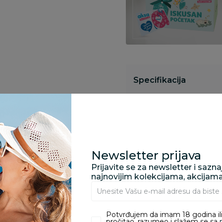
Specifikacija
Opis
Newsletter prijava
Pronađite u prodavnic
Prijavite se za newsletter i sazn
najnovijim kolekcijama, akcijam
Kupovina bez rizika:
Potvrđujem da imam 18 godina ili
odustajanje od kupov
pročitao, razumeo i slažem se sa