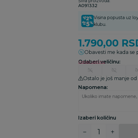
Šifra proizvoda:
A091332
Visina popusta uz loy
klubu.
1.790,00
RS
Obavesti me kada se
Odaberi veličinu
:
Odredi veličinu
56
62
6
Ostalo je još manje od
Napomena:
Izaberi količinu