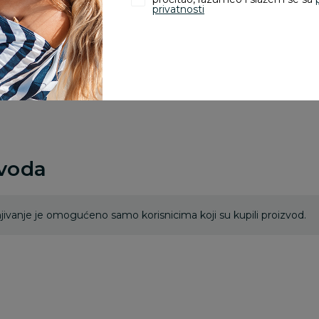
proizvoda.
privatnosti
Za porudžbine vrednos
porudžbine vrednosti
rsd.
zvoda
ivanje je omogućeno samo korisnicima koji su kupili proizvod.