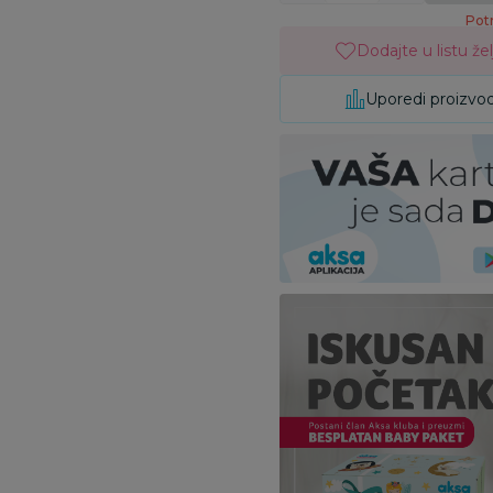
Potr
Dodajte u listu žel
Uporedi proizvo