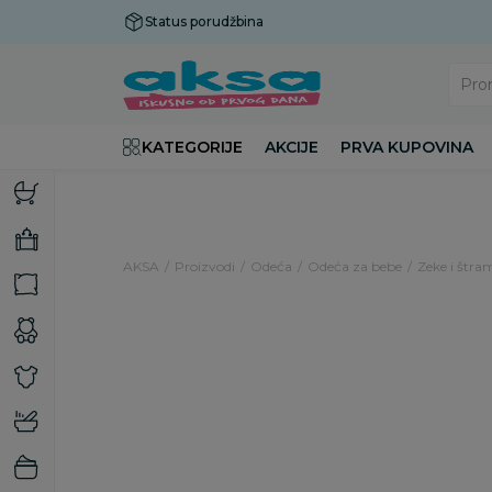
Status porudžbina
Plaćanje do 9 rata!
Pro
KATEGORIJE
AKCIJE
PRVA KUPOVINA
AKSA
Proizvodi
Odeća
Odeća za bebe
Zeke i štra