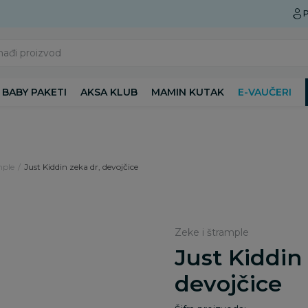
Preuzmite Aksa aplikaciju
P
nađi proizvod
BABY PAKETI
AKSA KLUB
MAMIN KUTAK
E-VAUČERI
mple
Just Kiddin zeka dr, devojčice
Zeke i štrample
Just Kiddin
devojčice