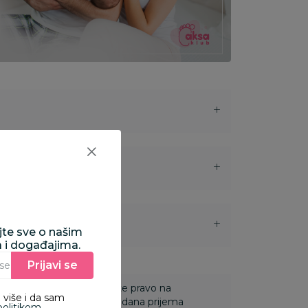
i
ajte sve o našim
a i događajima.
Prijavi se
Unesite Vašu e‑mail adresu da biste se prijavili na newsletter.
 Za online porudžbine imate pravo na
 više i da sam
ine u roku od 14 dana od dana prijema
politikom