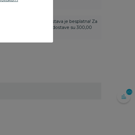
ti 3.500,00 rsd i više dostava je besplatna! Za
 do 3.499,99 rsd troškovi dostave su 300,00
(0)