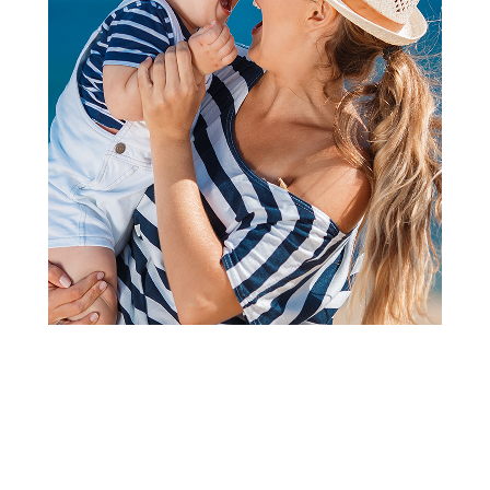
Zeke i štrample
Lillo&Pippo zeka sa stopicama,
dečaci
Šifra proizvoda:
A095438
Visina popusta uz loyality karticu zavisi od nivoa
članstva u Aksa klubu.