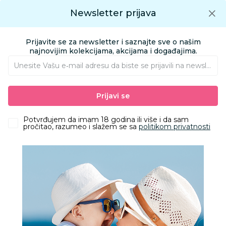
Preuzmite Aksa aplikaciju
Newsletter prijava
Google play
Aksa APP
0
0
Preuzmite besplatno Aksa Aplikaciju
App store
Prijavite se za newsletter i saznajte sve o našim
Pronađi proizvod
najnovijim kolekcijama, akcijama i događajima.
Unesite Vašu e‑mail adresu da biste se prijavili na newsletter.
AKSA
Proizvodi
Odeća
Odeća za bebe
Zeke i štrample
Prijavi se
Lillo&Pippo zeka sa stopicama, dečaci
Potvrđujem da imam 18 godina ili više i da sam
pročitao, razumeo i slažem se sa
politikom privatnosti