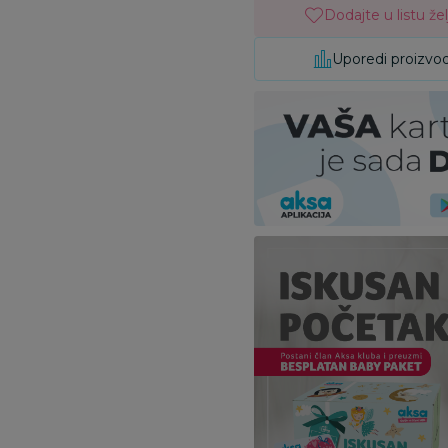
Dodajte u listu žel
Uporedi proizvo