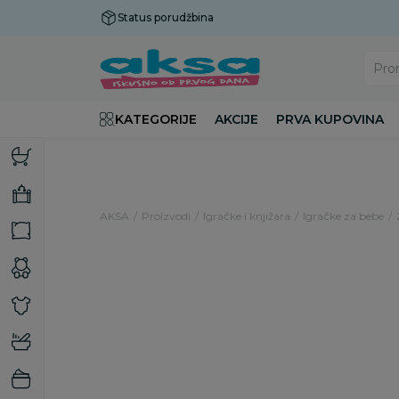
Status porudžbina
Plaćanje do 9 rata!
Pro
KATEGORIJE
AKCIJE
PRVA KUPOVINA
AKSA
Proizvodi
Igračke i knjižara
Igračke za bebe