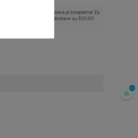
ti 3.500,00 rsd i više dostava je besplatna! Za
 do 3.499,99 rsd troškovi dostave su 300,00
(0)