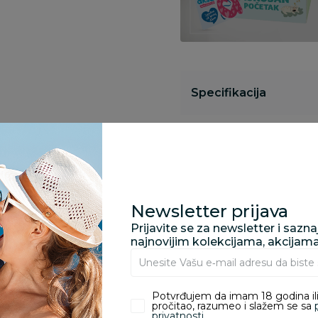
Specifikacija
Opis
Newsletter prijava
Pronađite u prodavnic
Prijavite se za newsletter i sazn
najnovijim kolekcijama, akcijam
Kupovina bez rizika:
odustajanje od kupov
Potvrđujem da imam 18 godina ili
proizvoda.
pročitao, razumeo i slažem se sa
privatnosti