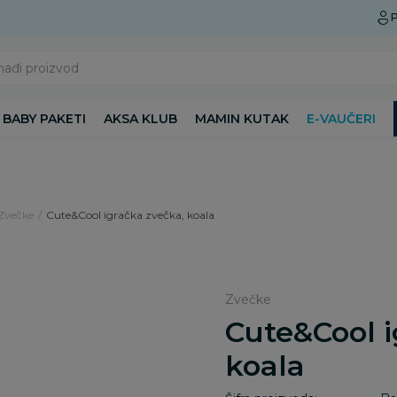
Preuzmite Aksa aplikaciju
P
nađi proizvod
BABY PAKETI
AKSA KLUB
MAMIN KUTAK
E-VAUČERI
Zvečke
Cute&Cool igračka zvečka, koala
Zvečke
Cute&Cool i
koala