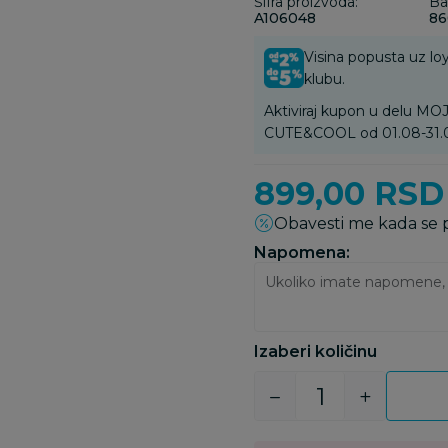
Šifra proizvoda:
Ba
A106048
86
Visina popusta uz loy
klubu.
Aktiviraj kupon u delu 
CUTE&COOL od 01.08-31.
899,00
RSD
Obavesti me kada se
Napomena:
Izaberi količinu