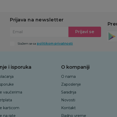
Prijava na newsletter
Pre
Prijavi se
Email
Slažem se sa
politikom privatnosti
nje i isporuka
O kompaniji
plaćanja
O nama
isporuke
Zaposlenje
je vaučerima
Saradnja
etplata
Novosti
je karticom
Kontakt
e na rate
Radno vreme