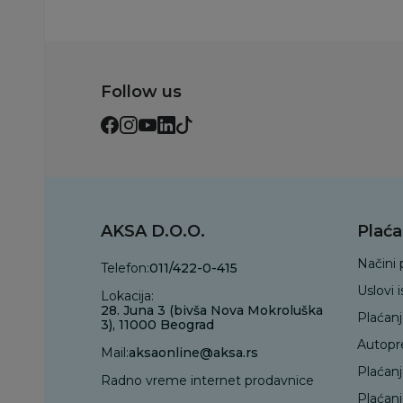
Follow us
AKSA D.O.O.
Plaća
Načini 
Telefon:
011/422-0-415
Uslovi 
Lokacija:
28. Juna 3 (bivša Nova Mokroluška
Plaćan
3), 11000 Beograd
Autopr
Mail:
aksaonline@aksa.rs
Plaćan
Radno vreme internet prodavnice
Plaćanj