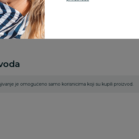
Za porudžbine vrednos
porudžbine vrednosti
rsd.
zvoda
ivanje je omogućeno samo korisnicima koji su kupili proizvod.