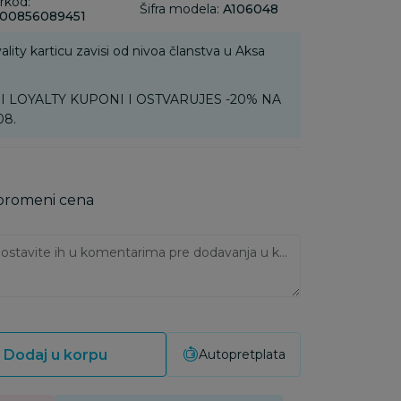
rkod:
Šifra modela:
A106048
00856089451
ality karticu zavisi od nivoa članstva u Aksa
MOJI LOYALTY KUPONI I OSTVARUJES -20% NA
08.
 promeni cena
Ukoliko imate napomene, ostavite ih u komentarima pre dodavanja u korpu:
Dodaj u korpu
Autopretplata