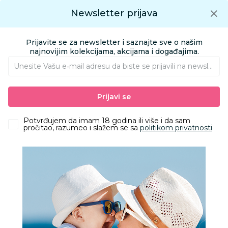
Preuzmite Aksa aplikaciju
Newsletter prijava
Google play
Aksa APP
0
0
Preuzmite besplatno Aksa Aplikaciju
App store
Prijavite se za newsletter i saznajte sve o našim
Pronađi proizvod
najnovijim kolekcijama, akcijama i događajima.
Unesite Vašu e‑mail adresu da biste se prijavili na newsletter.
AKSA
Proizvodi
Igračke i knjižara
Igračke za bebe
Zvečke
Prijavi se
Chicco svetleća zvečka sa likom kornjače
Potvrđujem da imam 18 godina ili više i da sam
pročitao, razumeo i slažem se sa
politikom privatnosti