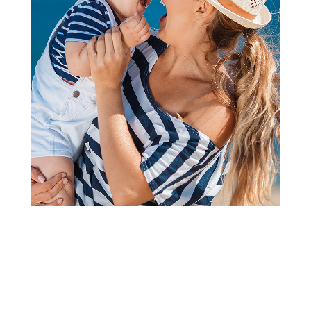
Zvečke
Chicco svetleća zvečka sa
likom kornjače
Šifra proizvoda:
A081531
Barkod:
8058664165858
Šifra modela:
A081531
Chicco svetleća zvečka sa likom kornjače s melodijama,
svjetlima i različitim ručnim aktivnostima zaokupiraće pažnju
vašeg deteta.