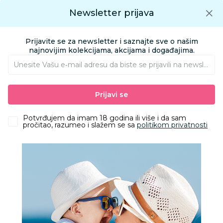
Preuzmite Aksa aplikaciju
Newsletter prijava
Google play
Aksa APP
0
0
Preuzmite besplatno Aksa Aplikaciju
App store
Prijavite se za newsletter i saznajte sve o našim
Pronađi proizvod
najnovijim kolekcijama, akcijama i događajima.
Unesite Vašu e‑mail adresu da biste se prijavili na newsletter.
AKSA
Proizvodi
Igračke i knjižara
Igračke za bebe
Zvečke
Prijavi se
Cute&Cool zvečka sa drvenim krugom bež slonić
Potvrđujem da imam 18 godina ili više i da sam
pročitao, razumeo i slažem se sa
politikom privatnosti