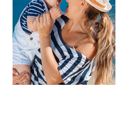
Zvečke
Cute&Cool zvečka sa drvenim
krugom bež slonić
Šifra proizvoda:
A092783
Barkod:
8600334677347
Šifra modela:
A092783
Visina popusta uz loyality karticu zavisi od nivoa
članstva u Aksa klubu.