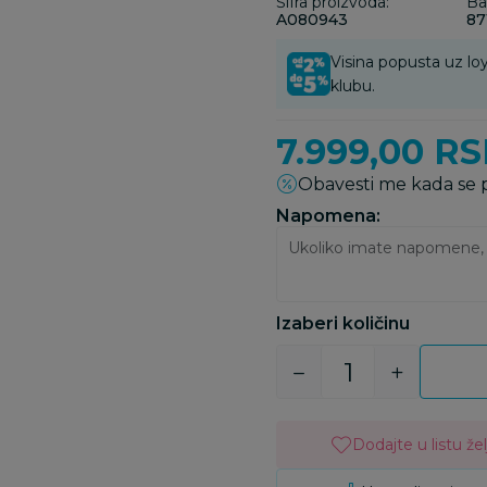
Šifra proizvoda:
Ba
A080943
87
Visina popusta uz loy
klubu.
7.999,00
RS
Obavesti me kada se
Napomena:
Izaberi količinu
Dodajte u listu žel