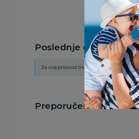
Poslednje ocene proi
Za ovaj proizvod trenutno nema ocena. Ocenj
Preporučeno