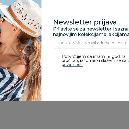
porudžbine vrednosti
rsd.
Newsletter prijava
Prijavite se za newsletter i sazn
najnovijim kolekcijama, akcijam
zvoda
Potvrđujem da imam 18 godina ili
pročitao, razumeo i slažem se sa
ivanje je omogućeno samo korisnicima koji su kupili proizvod.
privatnosti