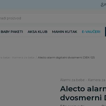
Preuzmite Aksa aplikaciju
P
nađi proizvod
BABY PAKETI
AKSA KLUB
MAMIN KUTAK
E-VAUČERI
za bebe - Kamera za bebe
Alecto alarm digitalni dvosmerni DBX-125
Alarmi za bebe - Kamera za
Alecto alar
dvosmerni 