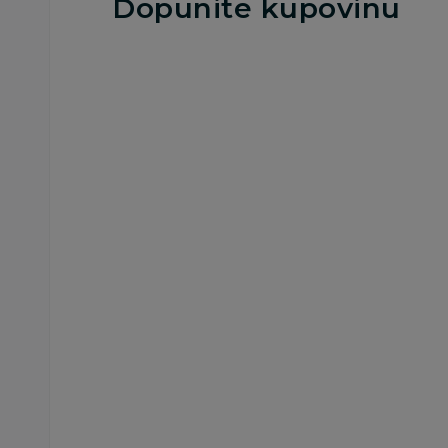
Dopunite kupovinu
25
%
Besplatna
dostava
Blenderi
Chicco blender
18.369,00
RSD
24.499,00
RSD
Ušteda:
6.130,00
RSD
Dodaj u korp