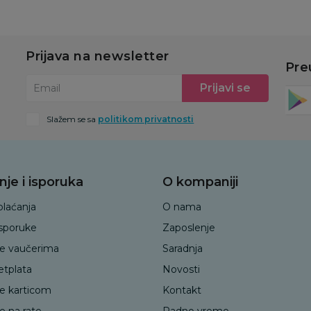
Prijava na newsletter
Pre
Prijavi se
Email
Slažem se sa
politikom privatnosti
nje i isporuka
O kompaniji
plaćanja
O nama
isporuke
Zaposlenje
je vaučerima
Saradnja
etplata
Novosti
je karticom
Kontakt
e na rate
Radno vreme