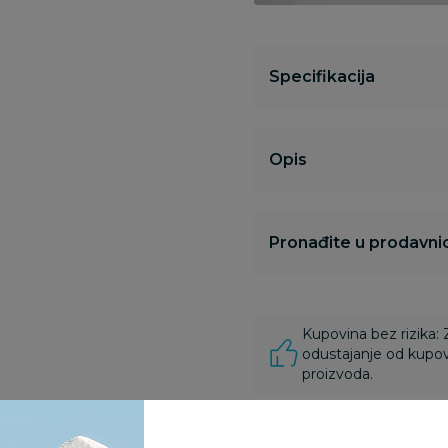
Specifikacija
Opis
Pronađite u prodavnic
Kupovina bez rizika:
odustajanje od kupov
proizvoda.
Za porudžbine vrednos