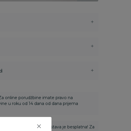
i
 Za online porudžbine imate pravo na
ine u roku od 14 dana od dana prijema
ti 3.500,00 rsd i više dostava je besplatna! Za