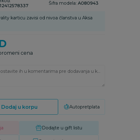
rkod:
Šifra modela:
A080943
12412578337
ality karticu zavisi od nivoa članstva u Aksa
D
 promeni cena
Ukoliko imate napomene, ostavite ih u komentarima pre dodavanja u korpu:
Dodaj u korpu
Autopretplata
ja
Dodajte u gift listu