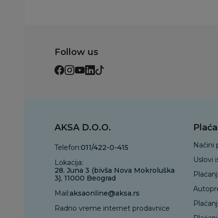
Follow us
AKSA D.O.O.
Plaća
Načini 
Telefon:
011/422-0-415
Uslovi 
Lokacija:
28. Juna 3 (bivša Nova Mokroluška
Plaćan
3), 11000 Beograd
Autopr
Mail:
aksaonline@aksa.rs
Plaćan
Radno vreme internet prodavnice
Plaćanj