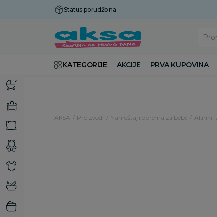
Status porudžbina
Plaćanje do 9 rata!
Pro
KATEGORIJE
AKCIJE
PRVA KUPOVINA
AKSA
Proizvodi
Nameštaj i oprema za bebe
Alarmi 