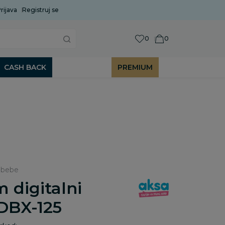
rijava
Uobičajeni rok isporuke je 2 do 7 radnih dana!
Registruj se
P
0
0
CASH BACK
PREMIUM
 bebe
m digitalni
DBX-125