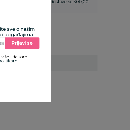
 do 3.499,99 rsd troškovi dostave su 300,00
ajte sve o našim
a i događajima.
Prijavi se
Unesite Vašu e‑mail adresu da biste se prijavili na newsletter.
 više i da sam
politikom