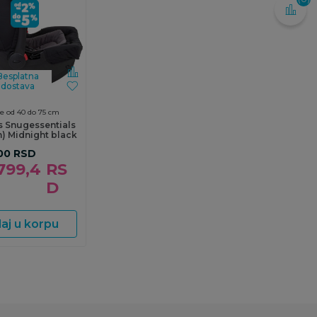
Besplatna
dostava
e od 40 do 75 cm
s Snugessentials
) Midnight black
00
RSD
799,4
RS
D
aj u korpu