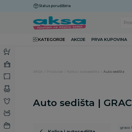
Status porudžbina
Plaćanje do 9 rata!
Pro
KATEGORIJE
AKCIJE
PRVA KUPOVINA
AKSA
Proizvodi
Kolica i autosedišta
Auto sedišta
Auto sedišta | GRA
graco
Kolica i autosedišta