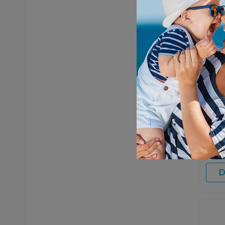
Auto se
Graco 
Size 
Midni
7.99
D