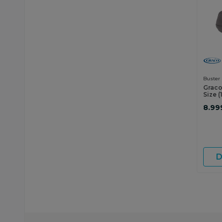
Buster
Graco
Size (
8.99
D