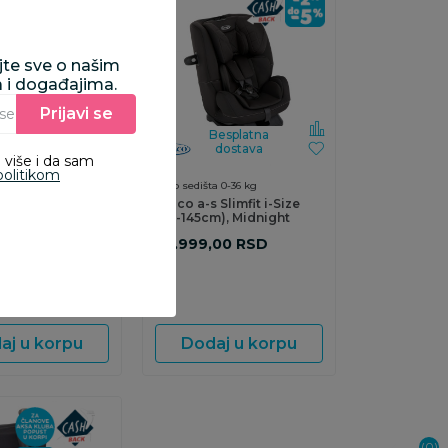
ajte sve o našim
a i događajima.
Prijavi se
Unesite Vašu e‑mail adresu da biste se prijavili na newsletter.
Besplatna
Besplatna
dostava
dostava
 više i da sam
politikom
a 0-36 kg
Auto sedišta 0-36 kg
 Slimfit i-Size
Graco a-s Slimfit i-Size
), Iron
(40-145cm), Midnight
,00
RSD
29.999,00
RSD
aj u korpu
Dodaj u korpu
(0)