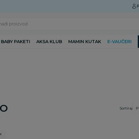
Preuzmite Aksa aplikaciju
P
nađi proizvod
BABY PAKETI
AKSA KLUB
MAMIN KUTAK
E-VAUČERI
CO
Sortiraj