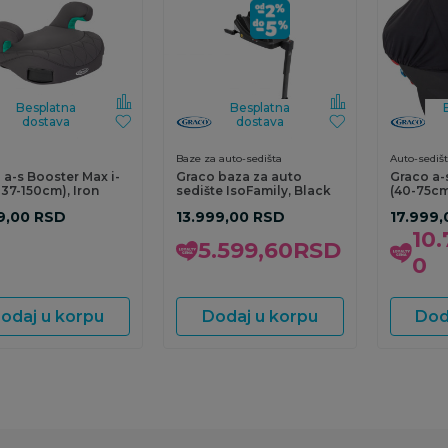
Besplatna
Besplatna
dostava
dostava
Baze za auto-sedišta
Auto-sedišt
 a-s Booster Max i-
Graco baza za auto
Graco a-
137-150cm), Iron
sedište IsoFamily, Black
(40-75cm
9,00
RSD
13.999,00
RSD
17.999,
10.
5.599,60
RSD
0
odaj u korpu
Dodaj u korpu
Dod