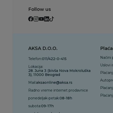
Follow us
AKSA D.O.O.
Plaća
Načini 
Telefon:
011/422-0-415
Uslovi 
Lokacija:
28. Juna 3 (bivša Nova Mokroluška
Plaćan
3), 11000 Beograd
Autopr
Mail:
aksaonline@aksa.rs
Plaćan
Radno vreme internet prodavnice
Plaćanj
ponedeljak-petak:
08-18h
subota:
09-17h