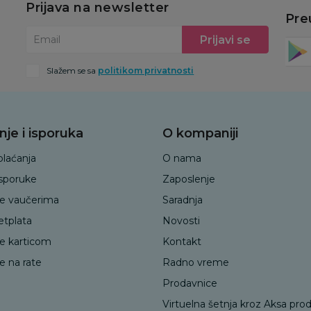
Prijava na newsletter
Pre
Prijavi se
Email
Slažem se sa
politikom privatnosti
nje i isporuka
O kompaniji
plaćanja
O nama
isporuke
Zaposlenje
je vaučerima
Saradnja
etplata
Novosti
je karticom
Kontakt
e na rate
Radno vreme
Prodavnice
Virtuelna šetnja kroz Aksa pro