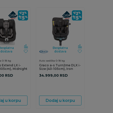
Besplatna
Besplatna
dostava
dostava
a 0-18 kg
Auto sedišta 0-18 kg
 Extend LX i-
Graco a-s Turn2me DLX i-
-105cm), Midnight
Size (40-105cm), Iron
00
RSD
34.999,00
RSD
aj u korpu
Dodaj u korpu