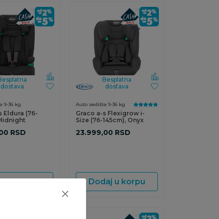
Besplatna
Besplatna
dostava
dostava
a 9-36 kg
Auto sedišta 9-36 kg
 Eldura (76-
Graco a-s Flexigrow i-
Midnight
Size (76-145cm), Onyx
00
RSD
23.999,00
RSD
aj u korpu
Dodaj u korpu