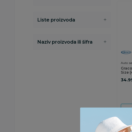
Liste proizvoda
Naziv proizvoda ili šifra
Auto se
Graco
Size 
34.9
D