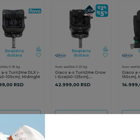
Besplatna
Besplatna
dostava
dostava
dišta 0-18 kg
Auto sedišta 0-25 kg
Auto sedišt
 a-s Turn2me DLX i-
Graco a-s Turn2me Grow
Graco a-s
(40-105cm), Midnight
i-Size(40-125cm),
150cm), 
Midnight
99,00
RSD
42.999,00
RSD
14.999,
odaj u korpu
Dodaj u korpu
Dod