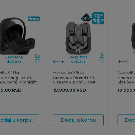
Besplatna
Besplatna
dostava
dostava
dišta 0-13 kg
Auto sedišta 0-18 kg
Auto sedišt
 a-s SnugLite 2 i-
Graco a-s Extend LX i-
Graco a-s
(40-75cm), Midnight
Size (40-105cm), Frost
Size (40
Gray
99,00
RSD
19.999,00
RSD
19.999,
odaj u korpu
Dodaj u korpu
Dod