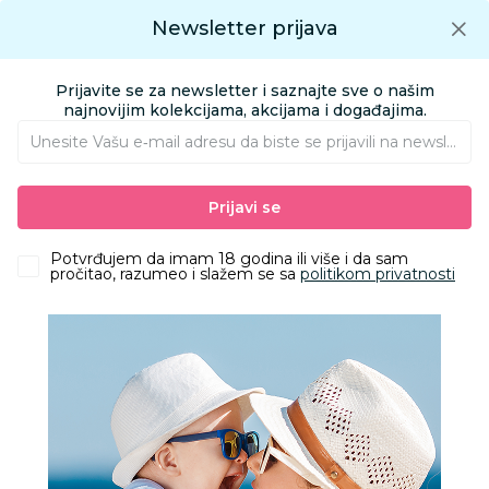
Preuzmite Aksa aplikaciju
Newsletter prijava
Google play
Aksa APP
0
0
Preuzmite besplatno Aksa Aplikaciju
App store
Prijavite se za newsletter i saznajte sve o našim
Pronađi proizvod
najnovijim kolekcijama, akcijama i događajima.
Unesite Vašu e‑mail adresu da biste se prijavili na newsletter.
AKSA
Proizvodi
Ishrana
Zdrava hrana
Barovi
Prijavi se
Corny protein vanila 50g
Potvrđujem da imam 18 godina ili više i da sam
pročitao, razumeo i slažem se sa
politikom privatnosti