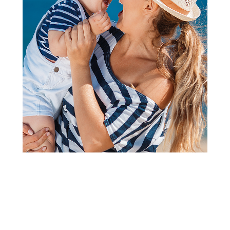
Barovi
Corny protein vanila 50g
Šifra proizvoda:
A070566
Barkod:
4011800295417
Šifra modela:
A070566
Visina popusta uz loyality karticu zavisi od nivoa
članstva u Aksa klubu.