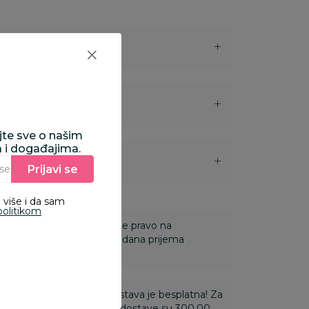
ajte sve o našim
a i događajima.
i
Prijavi se
Unesite Vašu e‑mail adresu da biste se prijavili na newsletter.
 više i da sam
politikom
 Za online porudžbine imate pravo na
ine u roku od 14 dana od dana prijema
ti 3.500,00 rsd i više dostava je besplatna! Za
 do 3.499,99 rsd troškovi dostave su 300,00