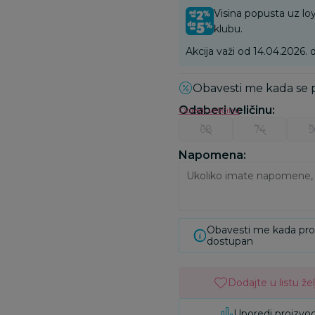
Visina popusta uz loy
klubu.
Akcija važi od 14.04.2026. d
Obavesti me kada se
Odaberi veličinu
:
Odredi veličinu
68
74
5
Napomena:
Obavesti me kada pr
dostupan
Dodajte u listu žel
Uporedi proizvo