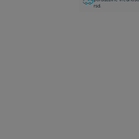
rsd.
Bodići i bodi-benkice
Bodići i bodi-benkice
Bo
,
Lillo&Pippo bodi
Just Kiddin bodi
J
atlet, dečaci
benka dr, dečaci
b
890,00
RSD
1.145,00
RSD
1