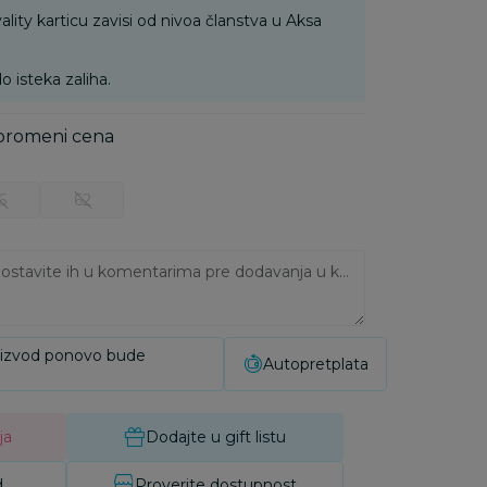
ality karticu zavisi od nivoa članstva u Aksa
o isteka zaliha.
 promeni cena
6
62
Ukoliko imate napomene, ostavite ih u komentarima pre dodavanja u korpu:
oizvod ponovo bude
Autopretplata
ja
Dodajte u gift listu
d
Proverite dostupnost