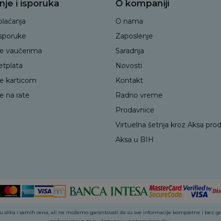
nje i isporuka
O kompaniji
plaćanja
O nama
isporuke
Zaposlenje
je vaučerima
Saradnja
etplata
Novosti
je karticom
Kontakt
e na rate
Radno vreme
Prodavnice
Virtuelna šetnja kroz Aksa pro
Aksa u BIH
 slika i samih cena, ali ne možemo garantovati da su sve informacije kompletne i bez greš