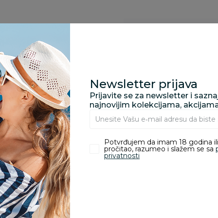
Specifikacija
Opis
Newsletter prijava
Prijavite se za newsletter i sazn
najnovijim kolekcijama, akcijam
Pronađite u prodavnic
Potvrđujem da imam 18 godina ili
pročitao, razumeo i slažem se sa
privatnosti
Kupovina bez rizika:
odustajanje od kupov
proizvoda.
Za porudžbine vrednos
porudžbine vrednosti