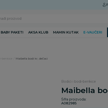
Preuzmite Aksa aplikaciju
P
nađi proizvod
BABY PAKETI
AKSA KLUB
MAMIN KUTAK
E-VAUČERI
i-benkice
Maibella bodi kr, dečaci
Bodići i bodi-benkice
Maibella bo
Šifra proizvoda:
A082985