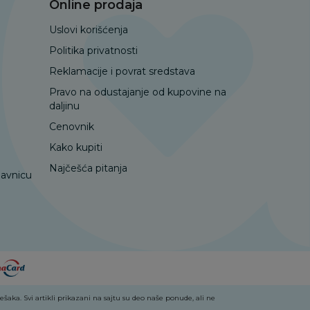
Online prodaja
Uslovi korišćenja
Politika privatnosti
Reklamacije i povrat sredstava
Pravo na odustajanje od kupovine na
daljinu
Cenovnik
Kako kupiti
Najčešća pitanja
davnicu
aka. Svi artikli prikazani na sajtu su deo naše ponude, ali ne