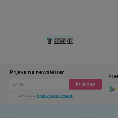
u
Dodaj u korpu
Dodaj u korpu
1
2
3
4
5
6
7
Prijava na newsletter
Pre
Prijavi se
Email
Slažem se sa
politikom privatnosti