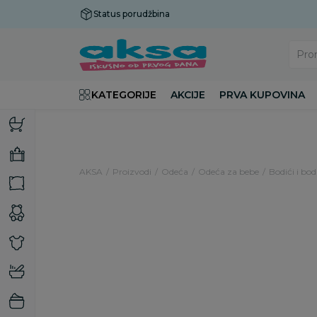
Status porudžbina
Plaćanje do 9 rata!
Pro
KATEGORIJE
AKCIJE
PRVA KUPOVINA
AKSA
Proizvodi
Odeća
Odeća za bebe
Bodići i bod