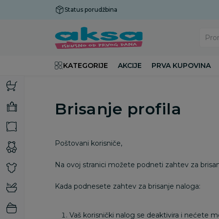
Status porudžbina
Plaćanje do 9 rata!
Pro
KATEGORIJE
AKCIJE
PRVA KUPOVINA
Brisanje profila
Poštovani korisniče,
Na ovoj stranici možete podneti zahtev za brisan
Kada podnesete zahtev za brisanje naloga:
Vaš korisnički nalog se deaktivira i nećete