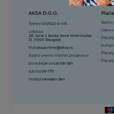
AKSA D.O.O.
Plaća
Načini 
Telefon:
011/422-0-415
Uslovi 
Lokacija:
28. Juna 3 (bivša Nova Mokroluška
Plaćan
3), 11000 Beograd
Autopr
Mail:
aksaonline@aksa.rs
Plaćan
Radno vreme internet prodavnice
Plaćanj
ponedeljak-petak:
08-18h
subota:
09-17h
nedelja:
neradan dan