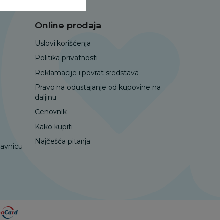
Online prodaja
Uslovi korišćenja
Politika privatnosti
Reklamacije i povrat sredstava
Pravo na odustajanje od kupovine na
daljinu
Cenovnik
Kako kupiti
Najčešća pitanja
davnicu