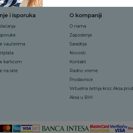
nje i isporuka
O kompaniji
plaćanja
O nama
isporuke
Zaposlenje
je vaučerima
Saradnja
etplata
Novosti
je karticom
Kontakt
e na rate
Radno vreme
Prodavnice
Virtuelna šetnja kroz Aksa pro
Aksa u BIH