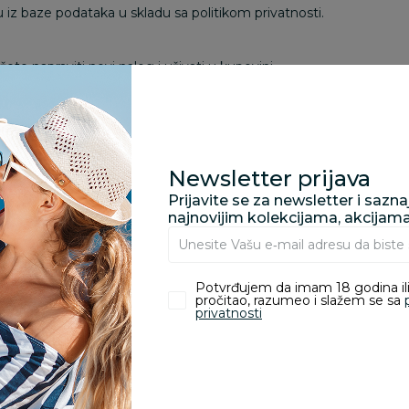
išu iz baze podataka u skladu sa politikom privatnosti.
te napraviti novi nalog i uživati u kupovini.
Newsletter prijava
Prijavite se za newsletter i sazn
najnovijim kolekcijama, akcijam
Potvrđujem da imam 18 godina ili
Prijava na newsletter
pročitao, razumeo i slažem se sa
Pre
privatnosti
Prijavi se
Email
Slažem se sa
politikom privatnosti