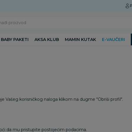
Preuzmite Aksa aplikaciju
P
nađi proizvod
BABY PAKETI
AKSA KLUB
MAMIN KUTAK
E-VAUČERI
je Vašeg korisničkog naloga klikom na dugme "Obriši profil".
 moći da mu pristupite postojećim podacima.