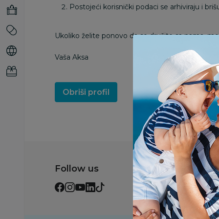
Postojeći korisnički podaci se arhiviraju i br
Ukoliko želite ponovo da se družite sa nama, može
Vaša Aksa
Obriši profil
Follow us