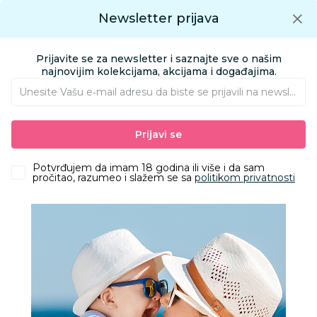
Preuzmite Aksa aplikaciju
Newsletter prijava
Google play
Aksa APP
0
0
Preuzmite besplatno Aksa Aplikaciju
App store
Prijavite se za newsletter i saznajte sve o našim
Pronađi proizvod
najnovijim kolekcijama, akcijama i događajima.
Unesite Vašu e‑mail adresu da biste se prijavili na newsletter.
AKSA
Proizvodi
HOME&BEAUTY
DEKORACIJA I ODLAGANJE
Prijavi se
ČAŠE
Potvrđujem da imam 18 godina ili više i da sam
ČAŠE
pročitao, razumeo i slažem se sa
politikom privatnosti
Filteri
29 Proizvoda
20
%