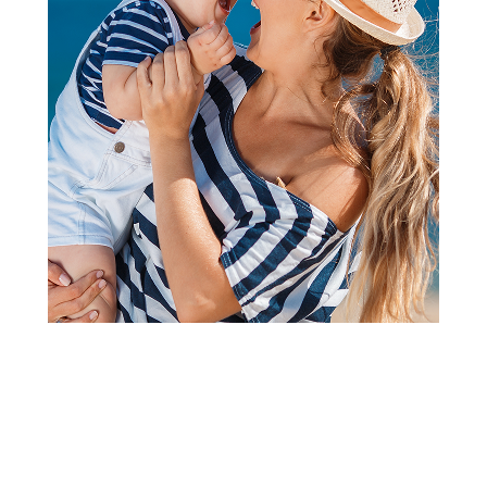
ČAŠE
ČAŠE
Be Cute staklena čaša sa
Be Cute staklena čaša sa
slamčicom, breskvice
slamčicom, cveće
399,00
RSD
599,00
RSD
499,00
RSD
100,00
RSD
Ušteda:
Dodaj u korpu
Dodaj u korpu
20
%