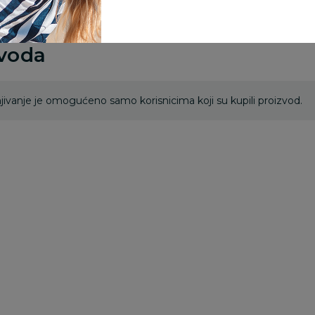
zvoda
ivanje je omogućeno samo korisnicima koji su kupili proizvod.
20
%
20
%
2