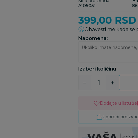
Šifra proizvoda:
Ba
A105051
86
399,00
RSD
Obavesti me kada se
Napomena:
Izaberi količinu
Dodajte u listu žel
Uporedi proizvo