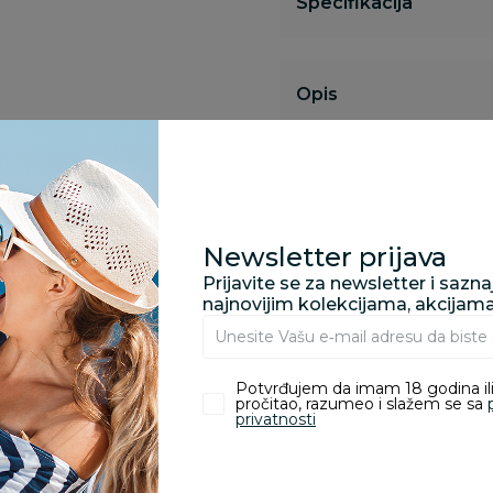
Specifikacija
Opis
Pronađite u prodavnic
Newsletter prijava
Prijavite se za newsletter i sazn
Kupovina bez rizika:
najnovijim kolekcijama, akcijam
odustajanje od kupov
proizvoda.
Potvrđujem da imam 18 godina ili
Za porudžbine vrednos
pročitao, razumeo i slažem se sa
porudžbine vrednosti
privatnosti
rsd.