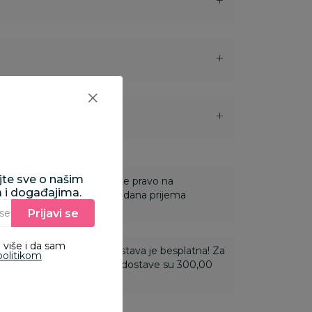
i
ajte sve o našim
 Za online porudžbine imate pravo na
a i događajima.
ine u roku od 14 dana od dana prijema
Prijavi se
Unesite Vašu e‑mail adresu da biste se prijavili na newsletter.
 više i da sam
ti 3.500,00 rsd i više dostava je besplatna! Za
politikom
 do 3.499,99 rsd troškovi dostave su 300,00