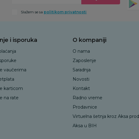
Slažem se sa
politikom privatnosti
nje i isporuka
O kompaniji
plaćanja
O nama
isporuke
Zaposlenje
je vaučerima
Saradnja
etplata
Novosti
je karticom
Kontakt
e na rate
Radno vreme
Prodavnice
Virtuelna šetnja kroz Aksa pro
Aksa u BIH