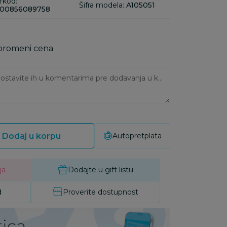
rkod:
Šifra modela:
A105051
00856089758
 promeni cena
Ukoliko imate napomene, ostavite ih u komentarima pre dodavanja u korpu:
Dodaj u korpu
Autopretplata
ja
Dodajte u gift listu
d
Proverite dostupnost