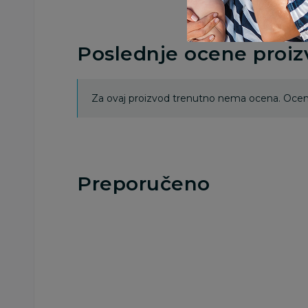
Poslednje ocene proi
Za ovaj proizvod trenutno nema ocena. Ocenj
Preporučeno
20
%
25
%