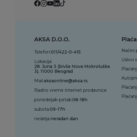
AKSA D.O.O.
Plaća
Načini 
Telefon:
011/422-0-415
Uslovi 
Lokacija:
28. Juna 3 (bivša Nova Mokroluška
Plaćan
3), 11000 Beograd
Autopr
Mail:
aksaonline@aksa.rs
Plaćan
Radno vreme internet prodavnice
Plaćanj
ponedeljak-petak:
08-18h
subota:
09-17h
nedelja:
neradan dan