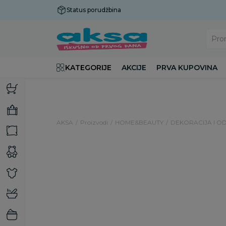
Status porudžbina
Plaćanje do 9 rata!
Pro
KATEGORIJE
AKCIJE
PRVA KUPOVINA
AKSA
Proizvodi
HOME&BEAUTY
DEKORACIJA I O