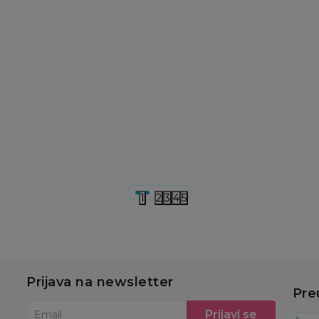
ČAŠE
ČAŠE
Č
Cute&Cool HOME
Cute&Cool HOME
C
staklena čaša, srce
staklena čaša,srce
s
399,00
RSD
399,00
RSD
3
499,00
RSD
499,00
RSD
49
Ušteda:
Ušteda:
U
100,00
RSD
100,00
RSD
1
u
Dodaj u korpu
Dodaj u korpu
1
2
3
4
5
Prijava na newsletter
Pre
Prijavi se
Email