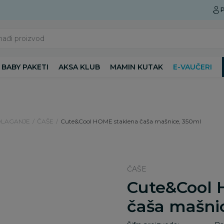
Preuzmite Aksa aplikaciju
P
nađi proizvod
BABY PAKETI
AKSA KLUB
MAMIN KUTAK
E-VAUČERI
DLAGANJE
ČAŠE
Cute&Cool HOME staklena čaša mašnice, 350ml
ČAŠE
Cute&Cool 
čaša mašni