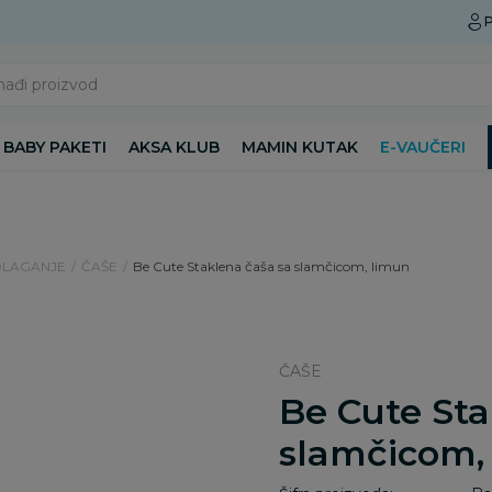
Preuzmite Aksa aplikaciju
P
nađi proizvod
BABY PAKETI
AKSA KLUB
MAMIN KUTAK
E-VAUČERI
DLAGANJE
ČAŠE
Be Cute Staklena čaša sa slamčicom, limun
ČAŠE
Be Cute Sta
slamčicom,