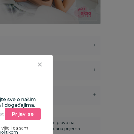
i
ajte sve o našim
a i događajima.
Prijavi se
Unesite Vašu e‑mail adresu da biste se prijavili na newsletter.
 Za online porudžbine imate pravo na
 više i da sam
ine u roku od 14 dana od dana prijema
politikom