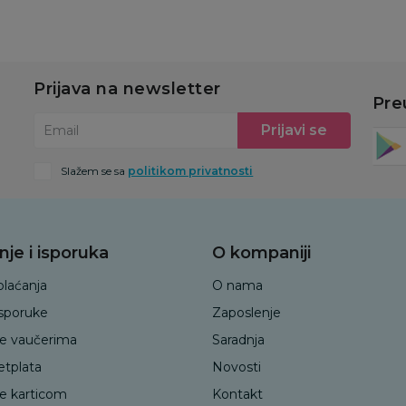
Prijava na newsletter
Pre
Prijavi se
Email
Slažem se sa
politikom privatnosti
nje i isporuka
O kompaniji
plaćanja
O nama
isporuke
Zaposlenje
je vaučerima
Saradnja
etplata
Novosti
je karticom
Kontakt