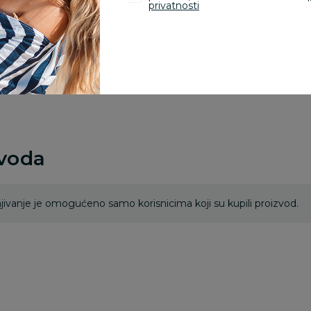
proizvoda.
privatnosti
Za porudžbine vrednos
porudžbine vrednosti
rsd.
zvoda
ivanje je omogućeno samo korisnicima koji su kupili proizvod.