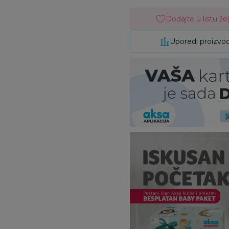
Dodajte u listu žel
Uporedi proizvo