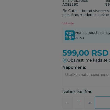
Šifra proizvoda:
Ba
A095380
86
Be Cute — brend stvoren sa 
praktične, moderne i nežne
majki.
Vidi više
Visina popusta uz loy
klubu.
599,00
RSD
Obavesti me kada se
Napomena:
Izaberi količinu