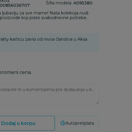
rkod:
Šifra modela:
A095380
00856036707
ljubavlju za sve mame! Naša kolekcija nudi
 proizvode koji prate svakodnevne potrebe
ality karticu zavisi od nivoa članstva u Aksa
 promeni cena
Ukoliko imate napomene, ostavite ih u komentarima pre dodavanja u korpu:
Dodaj u korpu
Autopretplata