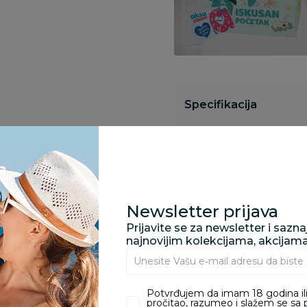
Specifikacija
Opis
Newsletter prijava
Pronađite u prodavnic
Prijavite se za newsletter i sazn
najnovijim kolekcijama, akcijam
Kupovina bez rizika:
Potvrđujem da imam 18 godina ili
odustajanje od kupov
pročitao, razumeo i slažem se sa