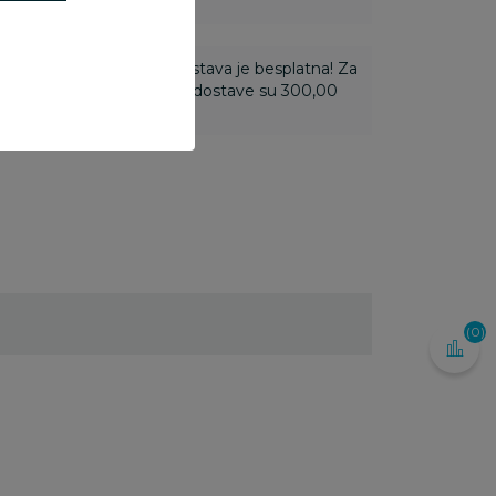
ti 3.500,00 rsd i više dostava je besplatna! Za
 do 3.499,99 rsd troškovi dostave su 300,00
(0)