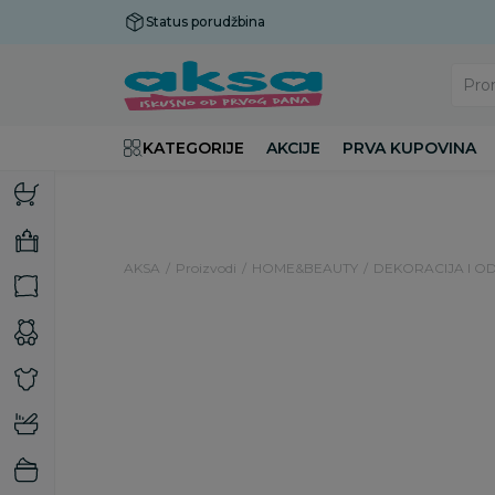
Status porudžbina
Plaćanje do 9 rata!
Pro
KATEGORIJE
AKCIJE
PRVA KUPOVINA
AKSA
Proizvodi
HOME&BEAUTY
DEKORACIJA I O