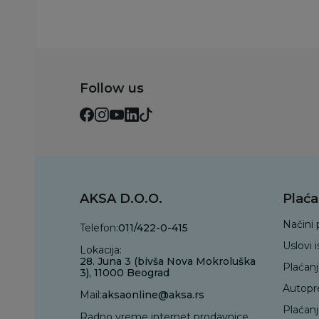
Follow us
AKSA D.O.O.
Plaća
Načini 
Telefon:
011/422-0-415
Uslovi 
Lokacija:
28. Juna 3 (bivša Nova Mokroluška
Plaćan
3), 11000 Beograd
Autopr
Mail:
aksaonline@aksa.rs
Plaćan
Radno vreme internet prodavnice