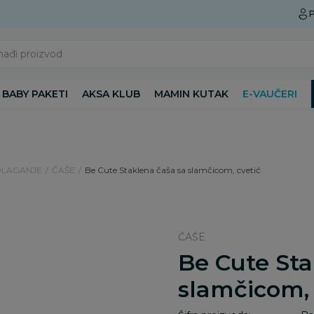
Preuzmite Aksa aplikaciju
P
nađi proizvod
BABY PAKETI
AKSA KLUB
MAMIN KUTAK
E-VAUČERI
DLAGANJE
ČAŠE
Be Cute Staklena čaša sa slamčicom, cvetić
ČAŠE
Be Cute Sta
slamčicom, 