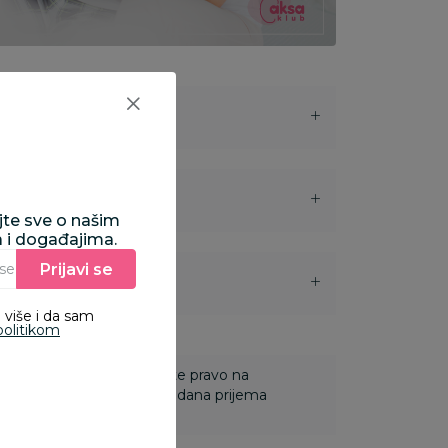
ajte sve o našim
a i događajima.
Prijavi se
Unesite Vašu e‑mail adresu da biste se prijavili na newsletter.
i
 više i da sam
politikom
 Za online porudžbine imate pravo na
ine u roku od 14 dana od dana prijema