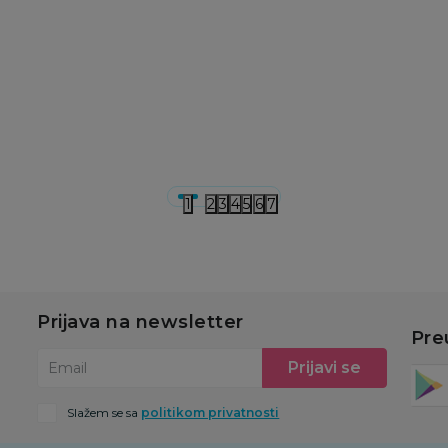
399,00
RSD
399,00
RSD
3
499,00
RSD
499,00
RSD
49
Ušteda:
Ušteda:
U
100,00
RSD
100,00
RSD
1
u
Dodaj u korpu
Dodaj u korpu
1
2
3
4
5
6
7
Prijava na newsletter
Pre
Prijavi se
Email
Slažem se sa
politikom privatnosti