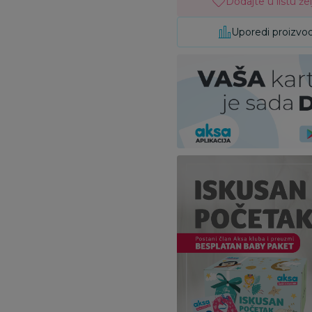
Dodajte u listu žel
Uporedi proizvo