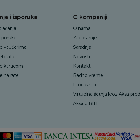
nje i isporuka
O kompaniji
plaćanja
O nama
isporuke
Zaposlenje
je vaučerima
Saradnja
etplata
Novosti
je karticom
Kontakt
e na rate
Radno vreme
Prodavnice
Virtuelna šetnja kroz Aksa pro
Aksa u BIH