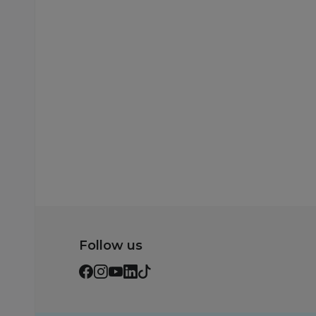
drškom, leptir
slamčicom
399,00
RSD
299,00
RSD
499,00
RSD
399,00
RSD
Ušteda:
Ušteda:
100,00
RSD
100,00
RSD
Dodaj u korpu
Dodaj u korp
Follow us