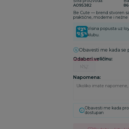
Šifra proizvoda:
Ba
A095382
86
Be Cute — brend stvoren sa 
praktične, moderne i nežne
majki.
Visina popusta uz loy
klubu.
Obavesti me kada se
Odaberi veličinu
:
Odredi veličinu
NSZ
Napomena:
Obavesti me kada pr
dostupan