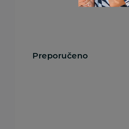
Preporučeno
20
%
25
%
ČAŠE
ČAŠE
Cute&Cool HOME
Cute&Cool HOME
staklena čaša sa
staklena čaša sa