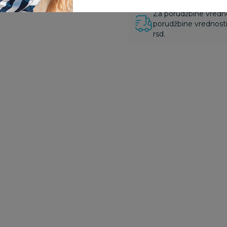
Za porudžbine vrednos
porudžbine vrednosti
rsd.
20
%
20
%
2
ČAŠE
ČAŠE
Č
Cute&Cool HOME
Cute&Cool HOME
C
staklena čaša, srce
staklena čaša,srce
s