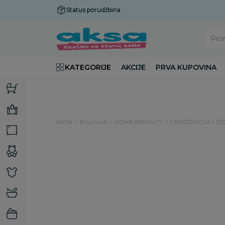
Status porudžbina
Plaćanje do 9 rata!
Pro
KATEGORIJE
AKCIJE
PRVA KUPOVINA
AKSA
Proizvodi
HOME&BEAUTY
DEKORACIJA I O