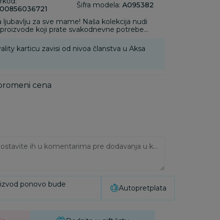
rkod:
Šifra modela:
A095382
00856036721
ljubavlju za sve mame! Naša kolekcija nudi
 proizvode koji prate svakodnevne potrebe
ality karticu zavisi od nivoa članstva u Aksa
 promeni cena
Ukoliko imate napomene, ostavite ih u komentarima pre dodavanja u korpu:
oizvod ponovo bude
Autopretplata