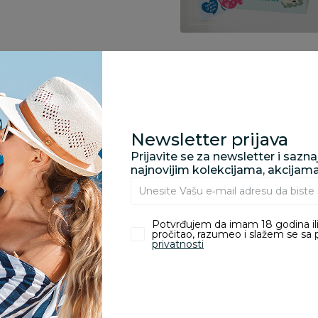
Specifikacija
Newsletter prijava
Opis
Prijavite se za newsletter i sazn
najnovijim kolekcijama, akcijam
Pronađite u prodavnic
Potvrđujem da imam 18 godina ili
pročitao, razumeo i slažem se sa
privatnosti
Kupovina bez rizika:
odustajanje od kupov
proizvoda.