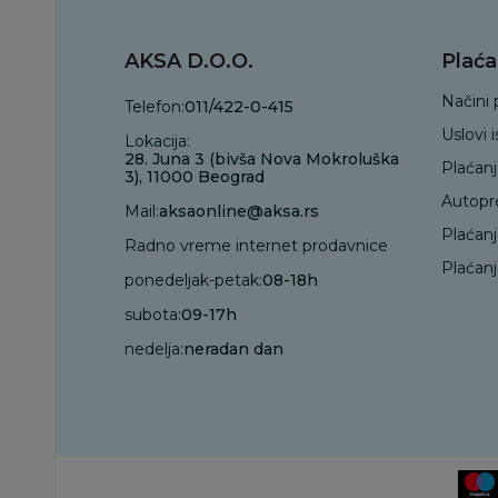
AKSA D.O.O.
Plaća
Načini 
Telefon:
011/422-0-415
Uslovi 
Lokacija:
28. Juna 3 (bivša Nova Mokroluška
Plaćan
3), 11000 Beograd
Autopr
Mail:
aksaonline@aksa.rs
Plaćan
Radno vreme internet prodavnice
Plaćanj
ponedeljak-petak:
08-18h
subota:
09-17h
nedelja:
neradan dan