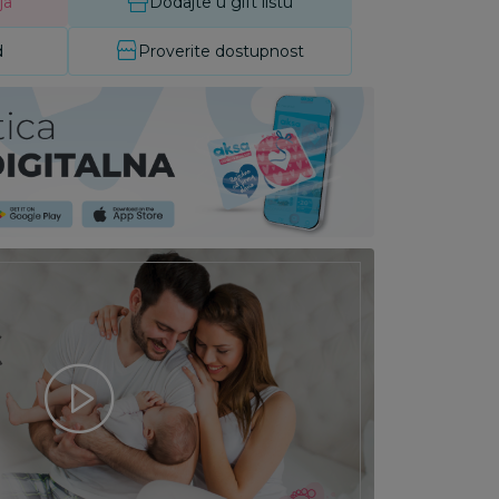
ja
Dodajte u gift listu
d
Proverite dostupnost