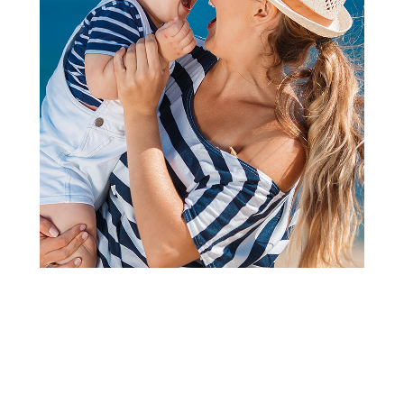
2
3
1
Dodaci i prateća oprema za kolica i auto sedišta
Anex torba za nošenje kolica
Air-Q, black
Šifra proizvoda:
A106106
Barkod:
8885020504033
Šifra modela:
A106106
Anex torba za nošenje kolica Air-Q, black