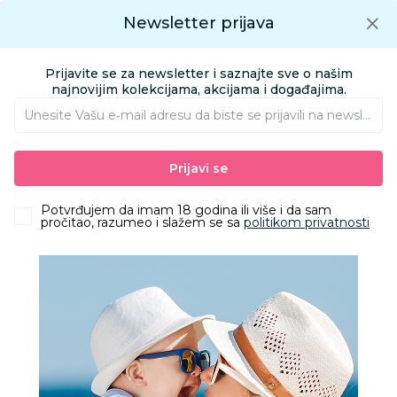
Preuzmite Aksa aplikaciju
Newsletter prijava
Google play
Aksa APP
0
0
Preuzmite besplatno Aksa Aplikaciju
App store
Prijavite se za newsletter i saznajte sve o našim
Pronađi proizvod
najnovijim kolekcijama, akcijama i događajima.
Unesite Vašu e‑mail adresu da biste se prijavili na newsletter.
AKSA
Proizvodi
Kolica i autosedišta
Prijavi se
Dodaci i prateća oprema za kolica i auto sedišta
Anex torba za nošenje kolica Air-Q, black
Potvrđujem da imam 18 godina ili više i da sam
pročitao, razumeo i slažem se sa
politikom privatnosti