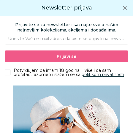
Preuzmite Aksa aplikaciju
Newsletter prijava
Google play
Aksa APP
0
0
Preuzmite besplatno Aksa Aplikaciju
App store
Prijavite se za newsletter i saznajte sve o našim
Pronađi proizvod
najnovijim kolekcijama, akcijama i događajima.
Unesite Vašu e‑mail adresu da biste se prijavili na newsletter.
AKSA
Proizvodi
Ishrana
Zdrava hrana
Dodaci ishrani
Prijavi se
Pasta Natura org palenta od zrna bel kukuruza 500g
Potvrđujem da imam 18 godina ili više i da sam
pročitao, razumeo i slažem se sa
politikom privatnosti