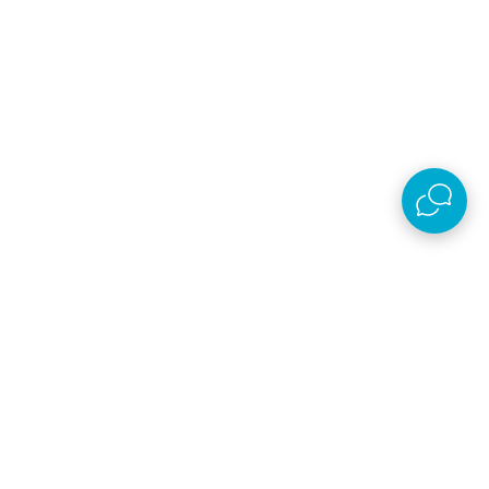
Follow us
Prijava na newsletter
Email
Prijavi se
Slažem se sa
politikom privatnosti
Preuzmi aplikaciju
AKSA D.O.O.