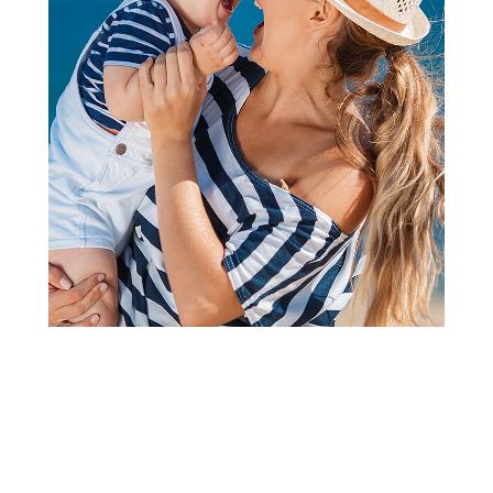
Dodaci ishrani
Pasta Natura org palenta od
zrna bel kukuruza 500g
Šifra proizvoda:
A073239
Barkod:
8050534149098
Šifra modela:
A073239
Visina popusta uz loyality karticu zavisi od nivoa
članstva u Aksa klubu.