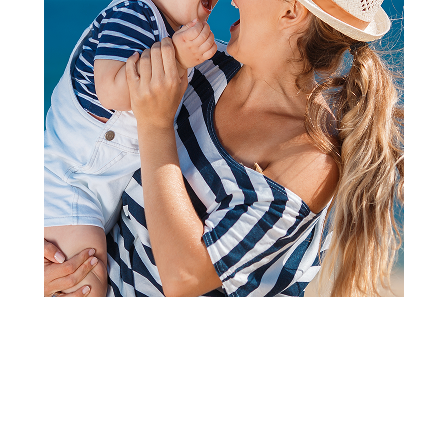
Dodaci za flašice i cucle
Baby Chef četka 2 u 1 roze
Šifra proizvoda:
A077853
Barkod:
8606033460174
Šifra modela:
A077853
Visina popusta uz loyality karticu zavisi od nivoa
članstva u Aksa klubu.