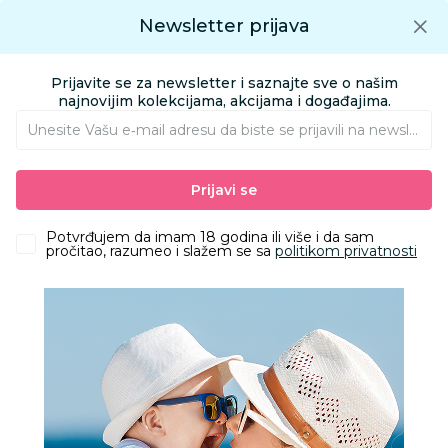
Preuzmite Aksa aplikaciju
Newsletter prijava
Google play
Aksa APP
0
0
Preuzmite besplatno Aksa Aplikaciju
App store
Prijavite se za newsletter i saznajte sve o našim
Pronađi proizvod
najnovijim kolekcijama, akcijama i događajima.
Unesite Vašu e‑mail adresu da biste se prijavili na newsletter.
AKSA
Proizvodi
Nameštaj i oprema za bebe
Oprema za mame
Prijavi se
Dodaci za flašice i cucle
Baby Chef četka 2 u 1 roze
Potvrđujem da imam 18 godina ili više i da sam
pročitao, razumeo i slažem se sa
politikom privatnosti