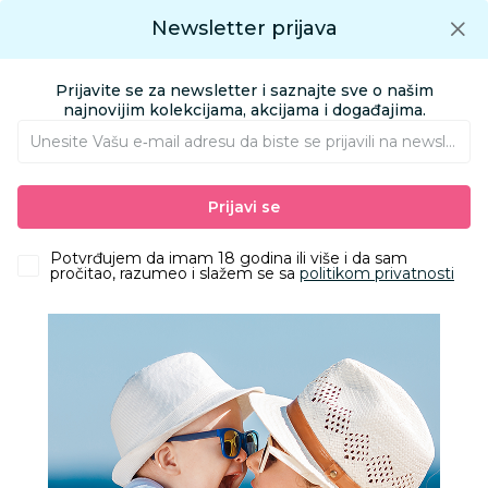
Preuzmite Aksa aplikaciju
Newsletter prijava
Google play
Aksa APP
0
0
Preuzmite besplatno Aksa Aplikaciju
App store
Prijavite se za newsletter i saznajte sve o našim
Pronađi proizvod
najnovijim kolekcijama, akcijama i događajima.
Unesite Vašu e‑mail adresu da biste se prijavili na newsletter.
AKSA
Proizvodi
Nameštaj i oprema za bebe
Oprema za mame
Prijavi se
Dodaci za flašice i cucle
Baby Chef četka zelena
Potvrđujem da imam 18 godina ili više i da sam
pročitao, razumeo i slažem se sa
politikom privatnosti