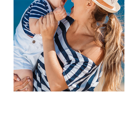
Dodaci za flašice i cucle
Baby Chef četka zelena
(1
recenzija
)
Šifra proizvoda:
A077856
Barkod:
8606033460204
Šifra modela:
A077856
Visina popusta uz loyality karticu zavisi od nivoa
članstva u Aksa klubu.