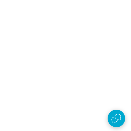
Online prodaja
Nastojimo da budemo što precizniji u opisu proizvoda, prikazu slika i samih cena,
ali ne možemo garantovati da su sve informacije kompletne i bez grešaka. Svi
artikli prikazani na sajtu su deo naše ponude, ali ne podrazumeva da su dostupni
u svakom trenutku.
©2026
www.aksa.rs
Powered by
NB SOFT
Sva prava zadržana.