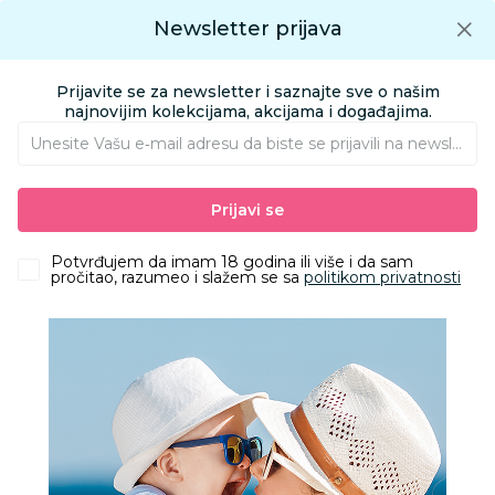
Preuzmite Aksa aplikaciju
Newsletter prijava
Google play
Aksa APP
0
0
Preuzmite besplatno Aksa Aplikaciju
App store
Prijavite se za newsletter i saznajte sve o našim
Pronađi proizvod
najnovijim kolekcijama, akcijama i događajima.
Unesite Vašu e‑mail adresu da biste se prijavili na newsletter.
AKSA
Proizvodi
Igračke i knjižara
Igračke za bebe
Prijavi se
Edukativne igračke za najmlađe
Chicco igračka vozić Eco+
Potvrđujem da imam 18 godina ili više i da sam
pročitao, razumeo i slažem se sa
politikom privatnosti