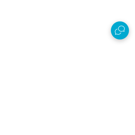
Preuzmi aplikaciju
AKSA D.O.O.
Plaćanje i isporuka
O kompaniji
Online prodaja