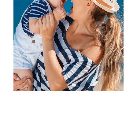
Edukativne igračke za najmlađe
GDT interaktivna igračka,
jutarnja rutina
Šifra proizvoda:
A082920
Barkod:
2024011277266
Šifra modela:
A082920
GDT interaktivna igračka "Jutarnja rutina" je odličan način da
deca uče i zabavljaju se istovremeno! Ova igračka pomaže