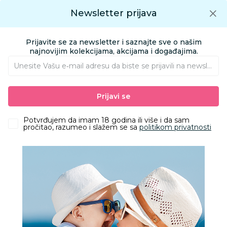
Preuzmite Aksa aplikaciju
Newsletter prijava
Google play
Aksa APP
0
0
Preuzmite besplatno Aksa Aplikaciju
App store
Prijavite se za newsletter i saznajte sve o našim
Pronađi proizvod
najnovijim kolekcijama, akcijama i događajima.
Unesite Vašu e‑mail adresu da biste se prijavili na newsletter.
AKSA
Proizvodi
Igračke i knjižara
Igračke za bebe
Prijavi se
Edukativne igračke za najmlađe
GDT interaktivna igračka, jutarnja rutina
Potvrđujem da imam 18 godina ili više i da sam
pročitao, razumeo i slažem se sa
politikom privatnosti