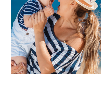
Knjige za decu - Edukativni program
Provens otkrivamo čudesni
svet-sa 93 QR i matricom
Šifra proizvoda:
A077676
Barkod:
9788681816271
Šifra modela:
A077676
Visina popusta uz loyality karticu zavisi od nivoa