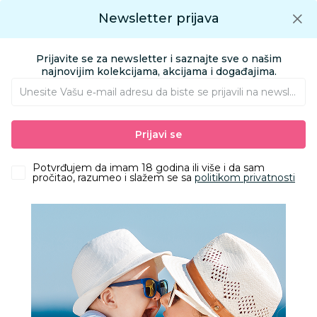
Preuzmite Aksa aplikaciju
Newsletter prijava
Google play
Aksa APP
0
0
Preuzmite besplatno Aksa Aplikaciju
App store
Prijavite se za newsletter i saznajte sve o našim
Pronađi proizvod
najnovijim kolekcijama, akcijama i događajima.
Unesite Vašu e‑mail adresu da biste se prijavili na newsletter.
AKSA
Proizvodi
Igračke i knjižara
Knjižara
Prijavi se
Knjige za decu - Edukativni program
Provens otkrivamo čudesni svet-sa 93 QR i matricom
Potvrđujem da imam 18 godina ili više i da sam
pročitao, razumeo i slažem se sa
politikom privatnosti