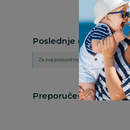
Poslednje ocene proi
Za ovaj proizvod trenutno nema ocena. Ocenj
Preporučeno