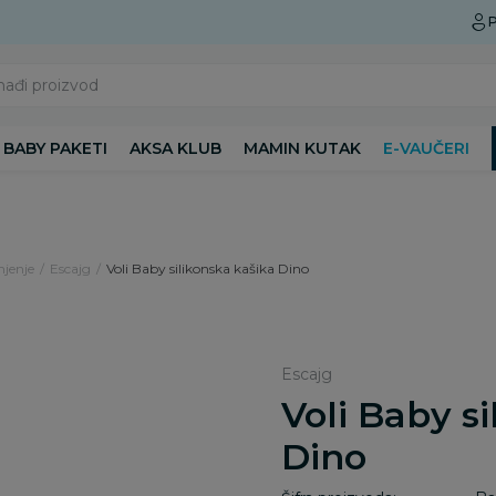
Preuzmite Aksa aplikaciju
P
nađi proizvod
BABY PAKETI
AKSA KLUB
MAMIN KUTAK
E-VAUČERI
njenje
Escajg
Voli Baby silikonska kašika Dino
Escajg
Voli Baby s
Dino