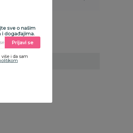
ajte sve o našim
a i događajima.
Prijavi se
Unesite Vašu e‑mail adresu da biste se prijavili na newsletter.
 više i da sam
politikom