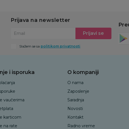
Prijava na newsletter
Pre
Prijavi se
Email
Slažem se sa
politikom privatnosti
nje i isporuka
O kompaniji
plaćanja
O nama
isporuke
Zaposlenje
je vaučerima
Saradnja
etplata
Novosti
je karticom
Kontakt
e na rate
Radno vreme