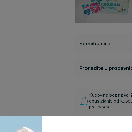
Specifikacija
Pronađite u prodavnic
Kupovina bez rizika:
odustajanje od kupov
proizvoda.
Za porudžbine vrednos
porudžbine vrednosti