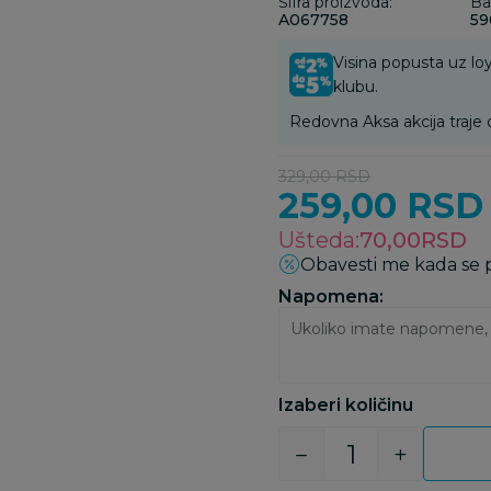
Šifra proizvoda:
Ba
A067758
59
Visina popusta uz loy
klubu.
Redovna Aksa akcija traje 
329,00
RSD
259,00
RSD
Ušteda:
70,00
RSD
Obavesti me kada se
Napomena:
Izaberi količinu