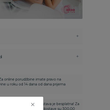
i
 Za online porudžbine imate pravo na
ine u roku od 14 dana od dana prijema
ti 3.500,00 rsd i više dostava je besplatna! Za
 do 3.499,99 rsd troškovi dostave su 300,00