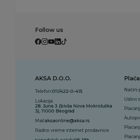
Follow us
AKSA D.O.O.
Plaća
Načini 
Telefon:
011/422-0-415
Uslovi 
Lokacija:
28. Juna 3 (bivša Nova Mokroluška
Plaćan
3), 11000 Beograd
Autopr
Mail:
aksaonline@aksa.rs
Plaćan
Radno vreme internet prodavnice
Plaćanj
ponedeljak-petak:
08-18h