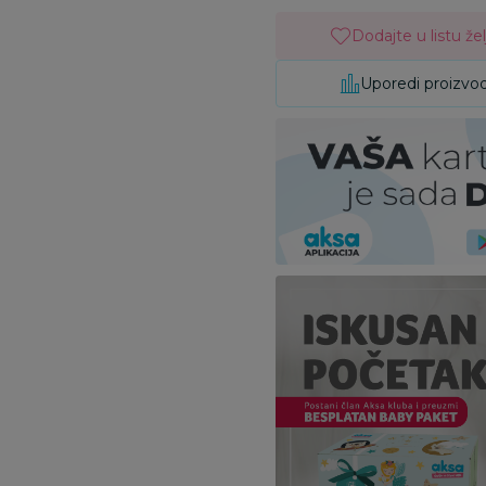
Dodajte u listu žel
Uporedi proizvo