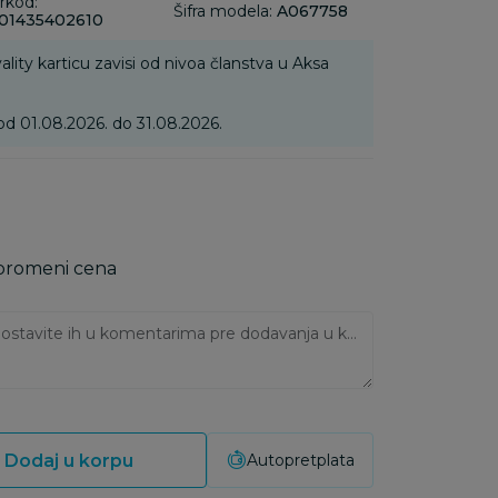
rkod:
Šifra modela:
A067758
01435402610
ality karticu zavisi od nivoa članstva u Aksa
od 01.08.2026. do 31.08.2026.
 promeni cena
Ukoliko imate napomene, ostavite ih u komentarima pre dodavanja u korpu:
Dodaj u korpu
Autopretplata