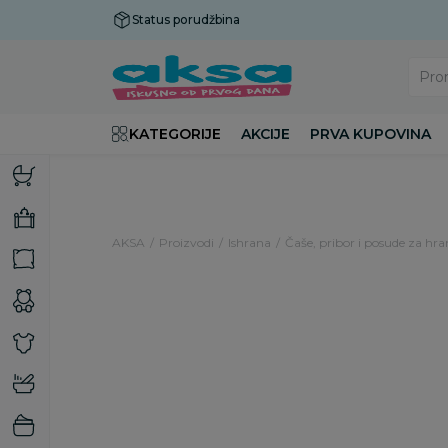
Status porudžbina
Plaćanje do 9 rata!
Pro
KATEGORIJE
AKCIJE
PRVA KUPOVINA
AKSA
Proizvodi
Ishrana
Čaše, pribor i posude za hra
21
%