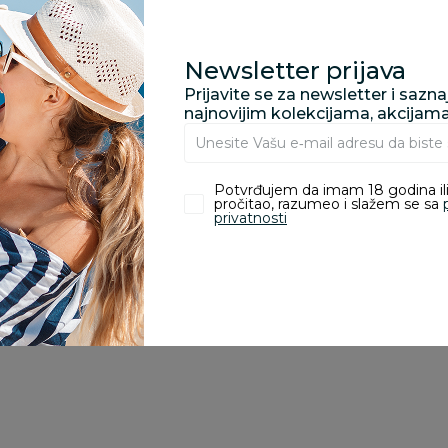
rsd.
Newsletter prijava
Prijavite se za newsletter i sazn
najnovijim kolekcijama, akcijam
zvoda
Potvrđujem da imam 18 godina ili
pročitao, razumeo i slažem se sa
ivanje je omogućeno samo korisnicima koji su kupili proizvod.
privatnosti