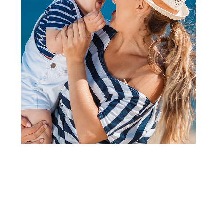
Figure
Supetthings S - Playset
Combat vozilo - Kazoom
Šifra proizvoda:
A100983
Barkod:
8431618035832
Šifra modela:
A100983
Visina popusta uz loyality karticu zavisi od nivoa
članstva u Aksa klubu.