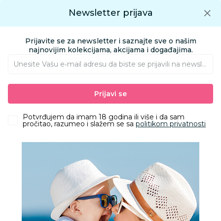
Preuzmite Aksa aplikaciju
Newsletter prijava
Google play
Aksa APP
0
0
Preuzmite besplatno Aksa Aplikaciju
App store
Prijavite se za newsletter i saznajte sve o našim
Pronađi proizvod
najnovijim kolekcijama, akcijama i događajima.
Unesite Vašu e‑mail adresu da biste se prijavili na newsletter.
AKSA
Proizvodi
Igračke i knjižara
Igračke za decu - Dečije igračke
Prijavi se
Figure
Supetthings S - Playset Combat vozilo - Kazoom
Potvrđujem da imam 18 godina ili više i da sam
pročitao, razumeo i slažem se sa
politikom privatnosti