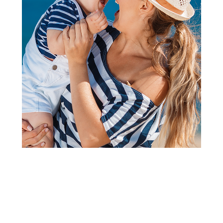
Flašice
Avent flašica natural response
antikolik deco260ml
Šifra proizvoda:
A071888
Barkod:
8710103990420
Šifra modela:
A071888
Visina popusta uz loyality karticu zavisi od nivoa
članstva u Aksa klubu.