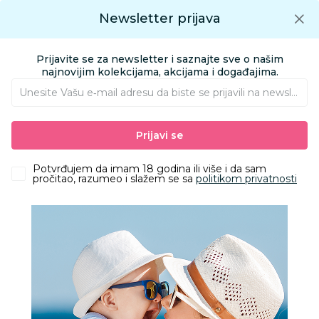
Preuzmite Aksa aplikaciju
Newsletter prijava
Google play
Aksa APP
0
0
Preuzmite besplatno Aksa Aplikaciju
App store
Prijavite se za newsletter i saznajte sve o našim
Pronađi proizvod
najnovijim kolekcijama, akcijama i događajima.
Unesite Vašu e‑mail adresu da biste se prijavili na newsletter.
AKSA
Proizvodi
Ishrana
Flašice i cucle
Flašice
Prijavi se
Avent flašica natural response antikolik deco260ml
Potvrđujem da imam 18 godina ili više i da sam
pročitao, razumeo i slažem se sa
politikom privatnosti