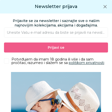
Preuzmite Aksa aplikaciju
Newsletter prijava
Google play
Aksa APP
0
0
Preuzmite besplatno Aksa Aplikaciju
App store
Prijavite se za newsletter i saznajte sve o našim
Pronađi proizvod
najnovijim kolekcijama, akcijama i događajima.
Unesite Vašu e‑mail adresu da biste se prijavili na newsletter.
AKSA
Proizvodi
Ishrana
Flašice i cucle
Flašice
Prijavi se
Avent flašica natural response 125ml 0444
Potvrđujem da imam 18 godina ili više i da sam
pročitao, razumeo i slažem se sa
politikom privatnosti