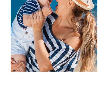
Flašice
Avent flašica natural response
125ml 0444
(2
recenzija
)
Šifra proizvoda:
A071889
Barkod:
8710103990444
Šifra modela:
A071889