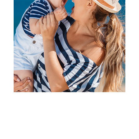
2
3
4
1
Glodalice
Natruba glodalica paun, plava
Šifra proizvoda:
A057217
Barkod:
0710535559958
Šifra modela:
A057217
Visina popusta uz loyality karticu zavisi od nivoa
članstva u Aksa klubu.