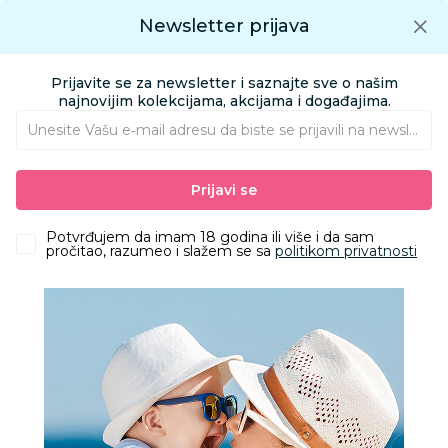
Preuzmite Aksa aplikaciju
Newsletter prijava
Google play
Aksa APP
0
0
Preuzmite besplatno Aksa Aplikaciju
App store
Prijavite se za newsletter i saznajte sve o našim
Pronađi proizvod
najnovijim kolekcijama, akcijama i događajima.
Unesite Vašu e‑mail adresu da biste se prijavili na newsletter.
AKSA
Proizvodi
Ishrana
Laže i glodalice
Glodalice
Prijavi se
Natruba glodalica paun, plava
Potvrđujem da imam 18 godina ili više i da sam
pročitao, razumeo i slažem se sa
politikom privatnosti