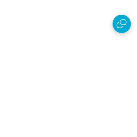
AKSA D.O.O.
Plaćanje i isporuka
O kompaniji
Online prodaja
Nastojimo da budemo što precizniji u opisu proizvoda, prikazu slika i samih cena,
ali ne možemo garantovati da su sve informacije kompletne i bez grešaka. Svi
artikli prikazani na sajtu su deo naše ponude, ali ne podrazumeva da su dostupni