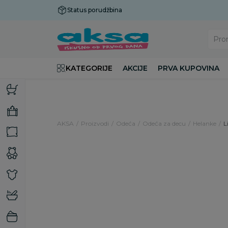
Status porudžbina
Plaćanje do 9 rata!
Pro
KATEGORIJE
AKCIJE
PRVA KUPOVINA
AKSA
Proizvodi
Odeća
Odeća za decu
Helanke
L