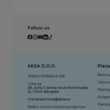
Follow us
AKSA D.O.O.
Plaća
Načini 
Telefon:
011/422-0-415
Uslovi 
Lokacija:
28. Juna 3 (bivša Nova Mokroluška
Plaćan
3), 11000 Beograd
Autopr
Mail:
aksaonline@aksa.rs
Plaćan
Radno vreme internet prodavnice