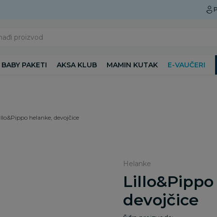
Preuzmite Aksa aplikaciju
P
nađi proizvod
BABY PAKETI
AKSA KLUB
MAMIN KUTAK
E-VAUČERI
illo&Pippo helanke, devojčice
Helanke
Lillo&Pippo
devojčice