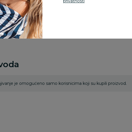
privatnosti
Za porudžbine vrednos
porudžbine vrednosti
rsd.
zvoda
ivanje je omogućeno samo korisnicima koji su kupili proizvod.