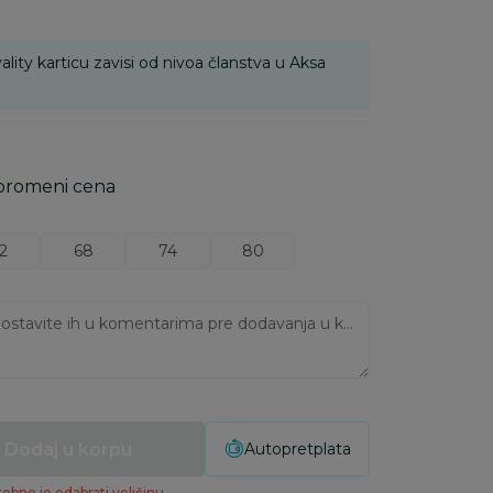
ality karticu zavisi od nivoa članstva u Aksa
 promeni cena
2
68
74
80
Ukoliko imate napomene, ostavite ih u komentarima pre dodavanja u korpu:
Dodaj u korpu
Autopretplata
ebno je odabrati veličinu