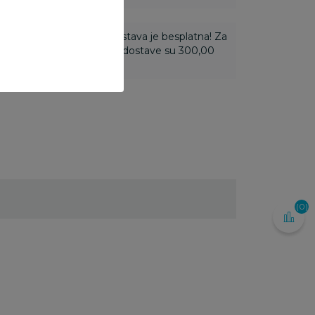
ti 3.500,00 rsd i više dostava je besplatna! Za
 do 3.499,99 rsd troškovi dostave su 300,00
(0)