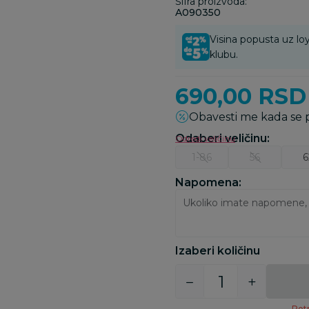
Šifra proizvoda:
A090350
Visina popusta uz loy
klubu.
690,00
RSD
Obavesti me kada se
Odaberi veličinu
:
Odredi veličinu
1-86
56
6
Napomena:
Izaberi količinu
Potr