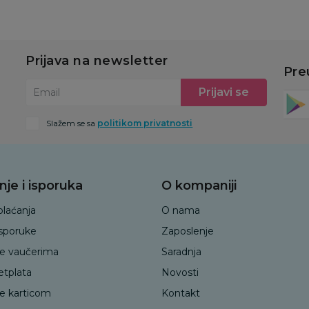
Prijava na newsletter
Pre
Prijavi se
Email
Slažem se sa
politikom privatnosti
nje i isporuka
O kompaniji
plaćanja
O nama
isporuke
Zaposlenje
je vaučerima
Saradnja
etplata
Novosti
je karticom
Kontakt