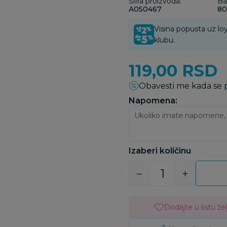
Šifra proizvoda:
Ba
A050467
80
Visina popusta uz loy
klubu.
119,00
RSD
Obavesti me kada se
Napomena:
Izaberi količinu
Dodajte u listu žel