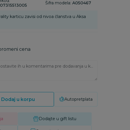
rkod:
Šifra modela:
A050467
07315513005
ality karticu zavisi od nivoa članstva u Aksa
 promeni cena
Ukoliko imate napomene, ostavite ih u komentarima pre dodavanja u korpu:
Dodaj u korpu
Autopretplata
ja
Dodajte u gift listu