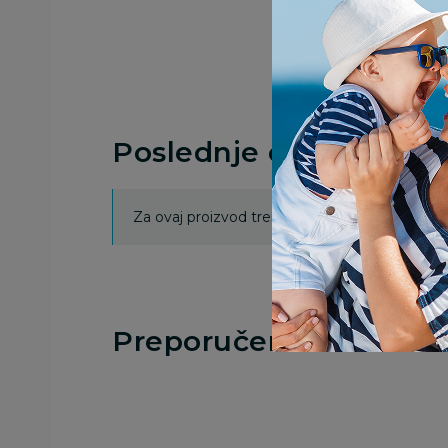
Poslednje ocene proi
Za ovaj proizvod trenutno nema ocena. Ocenj
Preporučeno
14
%
15
%