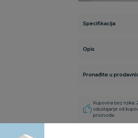
Specifikacija
Opis
Pronađite u prodavnic
Kupovina bez rizika:
odustajanje od kupov
proizvoda.
Za porudžbine vrednos