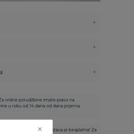
i
 Za online porudžbine imate pravo na
ine u roku od 14 dana od dana prijema
ti 3.500,00 rsd i više dostava je besplatna! Za