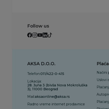
Follow us
AKSA D.O.O.
Plaća
Načini 
Telefon:
011/422-0-415
Uslovi 
Lokacija:
28. Juna 3 (bivša Nova Mokroluška
Plaćan
3), 11000 Beograd
Autopr
Mail:
aksaonline@aksa.rs
Plaćan
Radno vreme internet prodavnice
Plaćanj