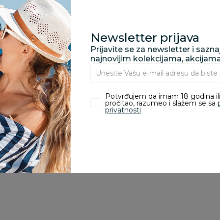
porudžbine vrednosti
rsd.
Newsletter prijava
Prijavite se za newsletter i sazn
najnovijim kolekcijama, akcijam
zvoda
Potvrđujem da imam 18 godina ili
pročitao, razumeo i slažem se sa
ivanje je omogućeno samo korisnicima koji su kupili proizvod.
privatnosti
15
%
10
%
1