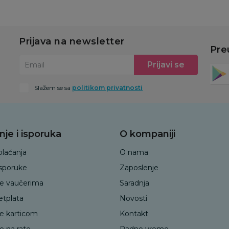
Prijava na newsletter
Pre
Prijavi se
Email
Slažem se sa
politikom privatnosti
nje i isporuka
O kompaniji
plaćanja
O nama
isporuke
Zaposlenje
je vaučerima
Saradnja
etplata
Novosti
je karticom
Kontakt
e na rate
Radno vreme