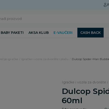
Preuzmite Aksa aplikaciju
P
nađi proizvod
BABY PAKETI
AKSA KLUB
E-VAUČERI
CASH BACK
Dečije igračke
Igračke i vozila za dvorište i plažu
Dulcop Spider-Man Bubbl
Igračke i vozila za dvorište i
Dulcop Spi
60ml