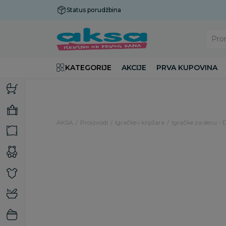
Status porudžbina
Plaćanje do 9 rata!
Pro
KATEGORIJE
AKCIJE
PRVA KUPOVINA
AKSA
Proizvodi
Igračke i knjižara
Igračke za decu - 