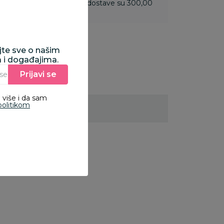
 do 3.499,99 rsd troškovi dostave su 300,00
ajte sve o našim
a i događajima.
Prijavi se
Unesite Vašu e‑mail adresu da biste se prijavili na newsletter.
 više i da sam
politikom
0
%
10
%
10
%