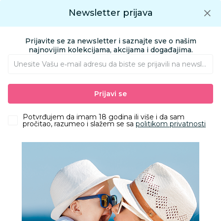
Preuzmite Aksa aplikaciju
Newsletter prijava
Google play
Aksa APP
0
0
Preuzmite besplatno Aksa Aplikaciju
App store
Prijavite se za newsletter i saznajte sve o našim
Pronađi proizvod
najnovijim kolekcijama, akcijama i događajima.
Unesite Vašu e‑mail adresu da biste se prijavili na newsletter.
AKSA
Proizvodi
Igračke i knjižara
Igračke za decu - Dečije igračke
Prijavi se
Igračke i vozila za dvorište i plažu
TUBAN TEČNOST ZA BALONČIĆE DOPUNA 250 ML
Potvrđujem da imam 18 godina ili više i da sam
pročitao, razumeo i slažem se sa
politikom privatnosti