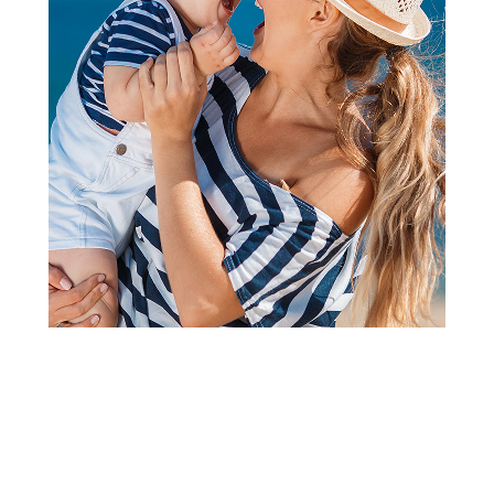
Igračke i vozila za dvorište i plažu
TUBAN TEČNOST ZA
BALONČIĆE DOPUNA 250 ML
Šifra proizvoda:
A082037
Barkod:
5907731336260
Šifra modela:
A082037
Visina popusta uz loyality karticu zavisi od nivoa