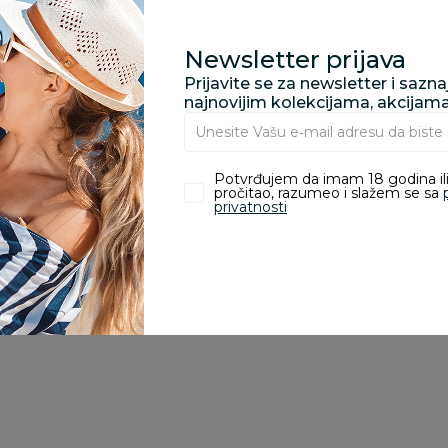
Kupovina bez rizika:
Newsletter prijava
odustajanje od kupov
proizvoda.
Prijavite se za newsletter i sazn
najnovijim kolekcijama, akcijam
Za porudžbine vrednos
porudžbine vrednosti
Potvrđujem da imam 18 godina ili
rsd.
pročitao, razumeo i slažem se sa
privatnosti
14
%
15
%
1