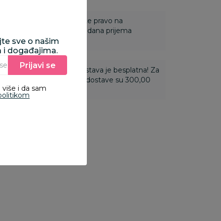
 Za online porudžbine imate pravo na
ine u roku od 14 dana od dana prijema
ajte sve o našim
a i događajima.
Prijavi se
Unesite Vašu e‑mail adresu da biste se prijavili na newsletter.
ti 3.500,00 rsd i više dostava je besplatna! Za
 do 3.499,99 rsd troškovi dostave su 300,00
 više i da sam
politikom
5
%
10
%
10
%