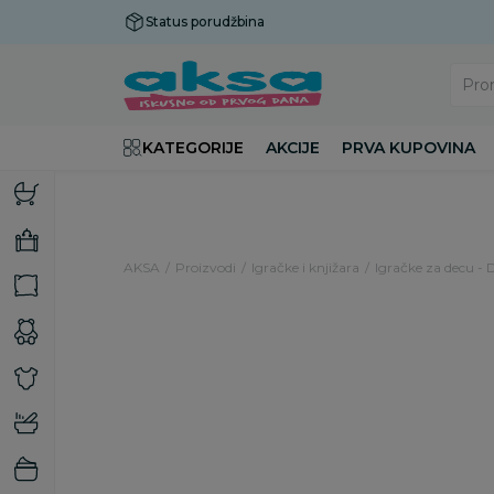
Status porudžbina
Plaćanje do 9 rata!
Pro
KATEGORIJE
AKCIJE
PRVA KUPOVINA
AKSA
Proizvodi
Igračke i knjižara
Igračke za decu - 