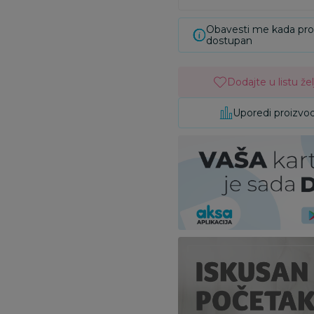
Obavesti me kada pr
dostupan
Dodajte u listu žel
Uporedi proizvo