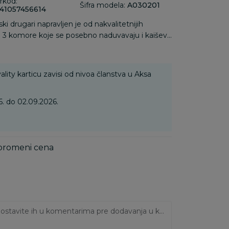
rkod:
Šifra modela:
A030201
41057456614
ski drugari napravljen je od nakvalitetnijih
rži 3 komore koje se posebno naduvavaju i kaiševe
e veličine. Intex prsluk za plivanje namenjen
o i bezbedno učenje plivanja.
ality karticu zavisi od nivoa članstva u Aksa
. do 02.09.2026.
 promeni cena
Ukoliko imate napomene, ostavite ih u komentarima pre dodavanja u korpu: