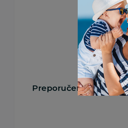
Preporučeno
10
%
10
%