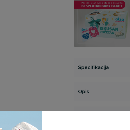
Specifikacija
Opis
Pronađite u prodavnic