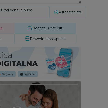
oizvod ponovo bude
Autopretplata
ja
Dodajte u gift listu
d
Proverite dostupnost