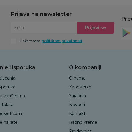
Prijava na newsletter
Pre
Prijavi se
Email
Slažem se sa
politikom privatnosti
nje i isporuka
O kompaniji
plaćanja
O nama
isporuke
Zaposlenje
je vaučerima
Saradnja
etplata
Novosti
je karticom
Kontakt
e na rate
Radno vreme
Prodavnice