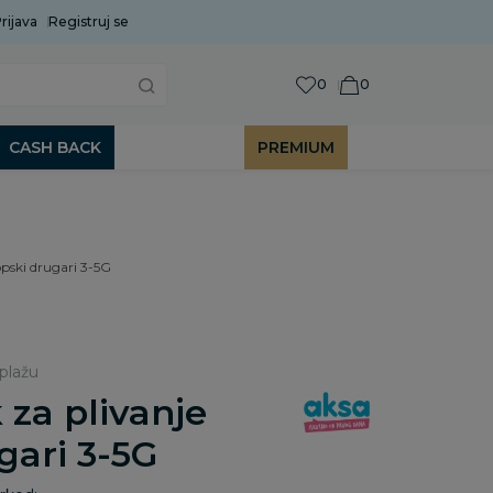
rijava
Uobičajeni rok isporuke je 2 do 7 radnih dana!
Registruj se
P
0
0
CASH BACK
PREMIUM
opski drugari 3-5G
 plažu
 za plivanje
gari 3-5G