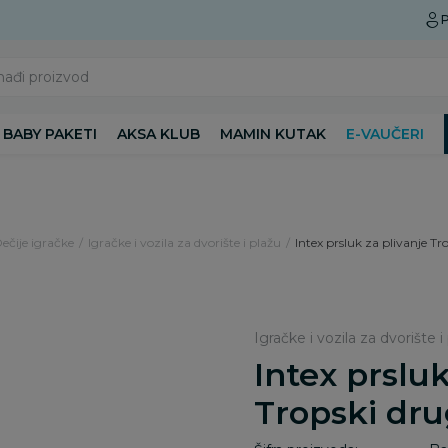
Preuzmite Aksa aplikaciju
P
nađi proizvod
BABY PAKETI
AKSA KLUB
MAMIN KUTAK
E-VAUČERI
Dečije igračke
Igračke i vozila za dvorište i plažu
Intex prsluk za plivanje Tr
Igračke i vozila za dvorište i
Intex prsluk
Tropski dru