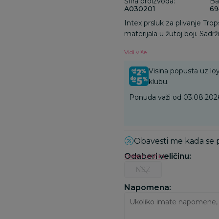
Šifra proizvoda:
Ba
A030201
69
Intex prsluk za plivanje Trop
materijala u žutoj boji. Sad
za zatezanje koji su podesiv
Vidi više
vašim mališanima za zabavn
Visina popusta uz loy
klubu.
Ponuda važi od 03.08.2026
Obavesti me kada se
Odaberi veličinu
:
Odredi veličinu
NSZ
Napomena: