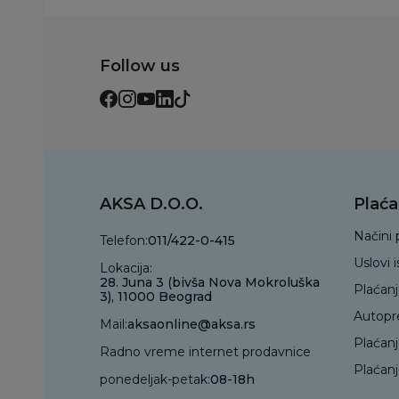
Follow us
AKSA D.O.O.
Plaća
Načini 
Telefon:
011/422-0-415
Uslovi 
Lokacija:
28. Juna 3 (bivša Nova Mokroluška
Plaćan
3), 11000 Beograd
Autopr
Mail:
aksaonline@aksa.rs
Plaćan
Radno vreme internet prodavnice
Plaćanj
ponedeljak-petak:
08-18h