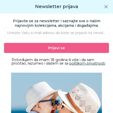
Preuzmite Aksa aplikaciju
Newsletter prijava
Google play
Aksa APP
0
0
Preuzmite besplatno Aksa Aplikaciju
App store
Prijavite se za newsletter i saznajte sve o našim
Pronađi proizvod
najnovijim kolekcijama, akcijama i događajima.
Unesite Vašu e‑mail adresu da biste se prijavili na newsletter.
AKSA
Proizvodi
Igračke i knjižara
Igračke za decu - Dečije igračke
Prijavi se
Igračke i vozila za dvorište i plažu
Intex pumpa 28cm
Potvrđujem da imam 18 godina ili više i da sam
pročitao, razumeo i slažem se sa
politikom privatnosti