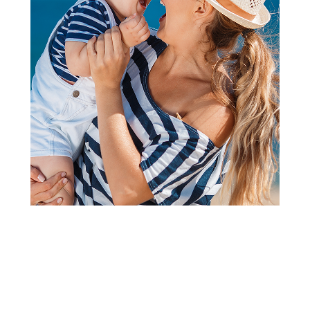
Igračke i vozila za dvorište i plažu
Intex pumpa 28cm
Šifra proizvoda:
A021868
Barkod:
6941057466118
Šifra modela:
A021868
Intex pumpa 28cm
Visina popusta uz loyality karticu zavisi od nivoa