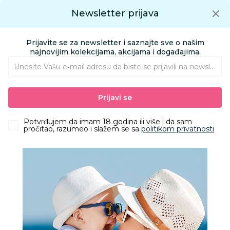
Preuzmite Aksa aplikaciju
Newsletter prijava
Google play
Aksa APP
0
0
Preuzmite besplatno Aksa Aplikaciju
App store
Prijavite se za newsletter i saznajte sve o našim
Pronađi proizvod
najnovijim kolekcijama, akcijama i događajima.
Unesite Vašu e‑mail adresu da biste se prijavili na newsletter.
AKSA
Proizvodi
Igračke i knjižara
Igračke za decu - Dečije igračke
Prijavi se
Igračke i vozila za dvorište i plažu
Intex baby bazen, trobojni, 86x25cm
Potvrđujem da imam 18 godina ili više i da sam
pročitao, razumeo i slažem se sa
politikom privatnosti