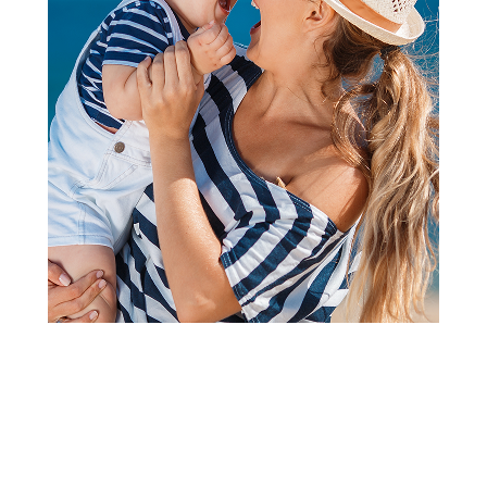
Igračke i vozila za dvorište i plažu
Intex baby bazen, trobojni,
86x25cm
Šifra proizvoda:
A021847
Barkod:
6941057459240
Šifra modela:
A021847
Visina popusta uz loyality karticu zavisi od nivoa