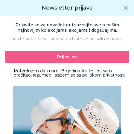
Preuzmite Aksa aplikaciju
Newsletter prijava
Google play
Aksa APP
0
0
Preuzmite besplatno Aksa Aplikaciju
App store
Prijavite se za newsletter i saznajte sve o našim
Pronađi proizvod
najnovijim kolekcijama, akcijama i događajima.
Unesite Vašu e‑mail adresu da biste se prijavili na newsletter.
AKSA
Proizvodi
Nameštaj i oprema za bebe
Prijavi se
Sitna oprema i posteljine
Jastuci i jastučnice
Stefan jastučnica bež sa plavim srcem, 60x80
Potvrđujem da imam 18 godina ili više i da sam
pročitao, razumeo i slažem se sa
politikom privatnosti