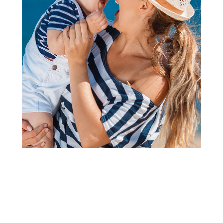
Jastuci i jastučnice
Stefan jastučnica bež sa
plavim srcem, 60x80
Šifra proizvoda:
A102195
Barkod:
8600528080151
Šifra modela:
A102195
Visina popusta uz loyality karticu zavisi od nivoa