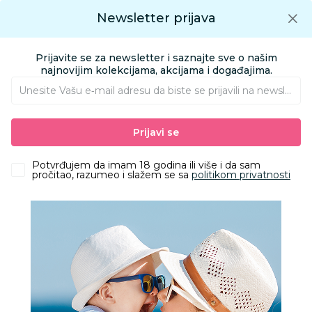
Preuzmite Aksa aplikaciju
Newsletter prijava
Google play
Aksa APP
0
0
Preuzmite besplatno Aksa Aplikaciju
App store
Prijavite se za newsletter i saznajte sve o našim
Pronađi proizvod
najnovijim kolekcijama, akcijama i događajima.
Unesite Vašu e‑mail adresu da biste se prijavili na newsletter.
AKSA
Proizvodi
Nameštaj i oprema za bebe
Prijavi se
Sitna oprema i posteljine
Jastuci i jastučnice
Stefan jastučnica damast pruge, 40x60
Potvrđujem da imam 18 godina ili više i da sam
pročitao, razumeo i slažem se sa
politikom privatnosti