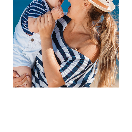
2
1
Jastuci i jastučnice
Stefan jastučnica damast
pruge, 40x60
Šifra proizvoda:
A097648
Barkod:
8606018646883
Šifra modela:
A097648
Visina popusta uz loyality karticu zavisi od nivoa