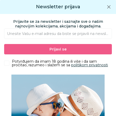
Preuzmite Aksa aplikaciju
Newsletter prijava
Google play
Aksa APP
0
0
Preuzmite besplatno Aksa Aplikaciju
App store
Prijavite se za newsletter i saznajte sve o našim
Pronađi proizvod
najnovijim kolekcijama, akcijama i događajima.
Unesite Vašu e‑mail adresu da biste se prijavili na newsletter.
AKSA
Proizvodi
Nameštaj i oprema za bebe
Prijavi se
Sitna oprema i posteljine
Jastuci i jastučnice
Stefan jastučnica saten zelena, 40x60
Potvrđujem da imam 18 godina ili više i da sam
pročitao, razumeo i slažem se sa
politikom privatnosti