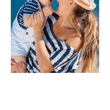
2
1
Jastuci i jastučnice
Stefan jastučnica saten zelena,
40x60
Šifra proizvoda:
A097659
Barkod:
8600528057542
Šifra modela:
A097659
Visina popusta uz loyality karticu zavisi od nivoa