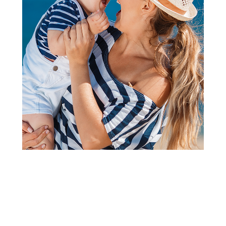
Jorgani, prekrivači, ćebad
Stefan štep deka Crvena
Zvezda, 140x200
Šifra proizvoda:
A101781
Barkod:
8600528078622
Šifra modela:
A101781
Visina popusta uz loyality karticu zavisi od nivoa