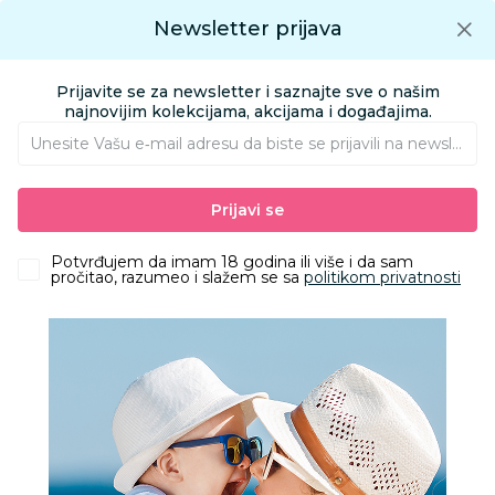
Preuzmite Aksa aplikaciju
Newsletter prijava
Google play
Aksa APP
0
0
Preuzmite besplatno Aksa Aplikaciju
App store
Prijavite se za newsletter i saznajte sve o našim
Pronađi proizvod
najnovijim kolekcijama, akcijama i događajima.
Unesite Vašu e‑mail adresu da biste se prijavili na newsletter.
AKSA
Proizvodi
Kućni tekstil
Tekstilna oprema za bebe i mame
Prijavi se
Jorgani, prekrivači, ćebad
Stefan štep deka Crvena Zvezda, 140x200
Potvrđujem da imam 18 godina ili više i da sam
pročitao, razumeo i slažem se sa
politikom privatnosti