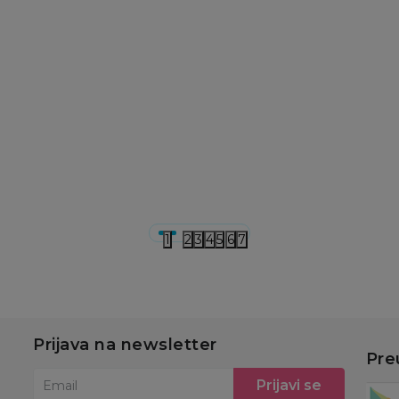
d
Jorgani, prekrivači, ćebad
Jorgani, prekrivači, ćebad
Jo
Stefan štep deka
Stefan ćebe zeleno,
S
Crvena Zvezda,
90x120
s
140x200
5.790,00
RSD
1.490,00
RSD
3
u
Dodaj u korpu
Dodaj u korpu
1
2
3
4
5
6
7
Prijava na newsletter
Pre
Prijavi se
Email