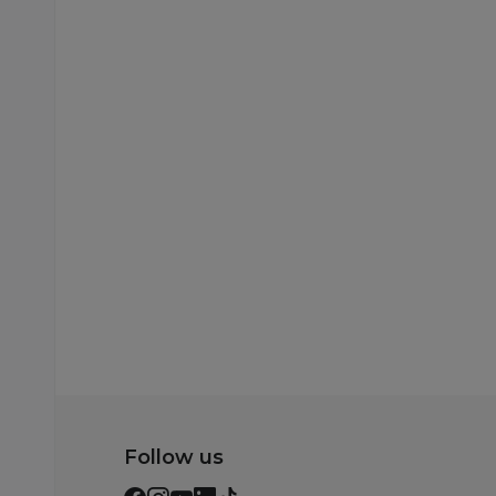
Jorgani, prekrivači, ćebad
Jorgani, prekrivači, ćeba
Stefan Ibiza set dve
Stefan štep deka
jastučnice i prekrivač
Partizan, 140x200
mint
7.990,00
RSD
5.790,00
RSD
Dodaj u korpu
Dodaj u korp
Follow us