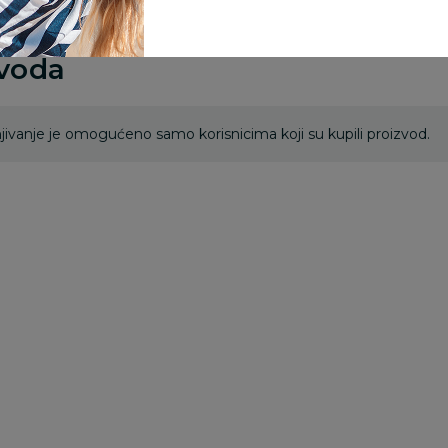
zvoda
ivanje je omogućeno samo korisnicima koji su kupili proizvod.
Besplatna
dostava