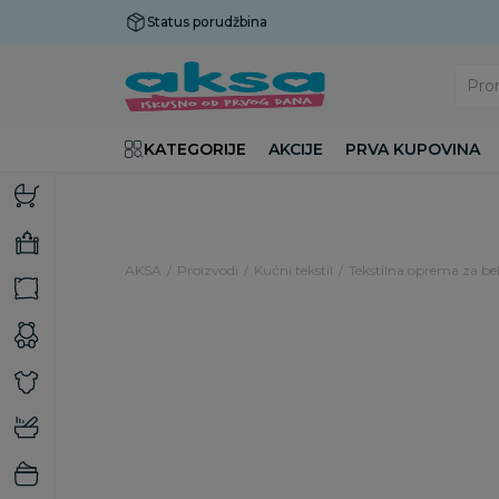
Status porudžbina
Plaćanje do 9 rata!
Pro
KATEGORIJE
AKCIJE
PRVA KUPOVINA
AKSA
Proizvodi
Kućni tekstil
Tekstilna oprema za b