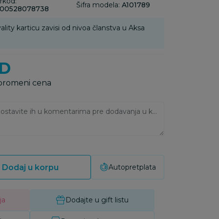
rkod:
Šifra modela:
A101789
00528078738
ality karticu zavisi od nivoa članstva u Aksa
D
 promeni cena
Ukoliko imate napomene, ostavite ih u komentarima pre dodavanja u korpu:
Dodaj u korpu
Autopretplata
ja
Dodajte u gift listu