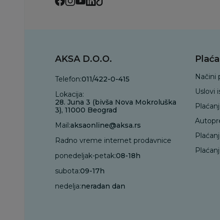
AKSA D.O.O.
Plaća
Načini 
Telefon:
011/422-0-415
Uslovi 
Lokacija:
28. Juna 3 (bivša Nova Mokroluška
Plaćan
3), 11000 Beograd
Autopr
Mail:
aksaonline@aksa.rs
Plaćan
Radno vreme internet prodavnice
Plaćanj
ponedeljak-petak:
08-18h
subota:
09-17h
nedelja:
neradan dan