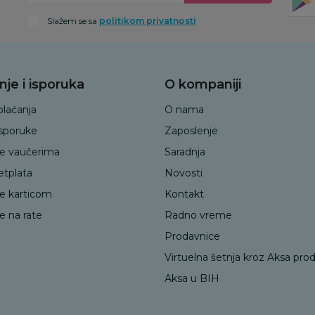
Slažem se sa
politikom privatnosti
nje i isporuka
O kompaniji
plaćanja
O nama
isporuke
Zaposlenje
je vaučerima
Saradnja
etplata
Novosti
je karticom
Kontakt
e na rate
Radno vreme
Prodavnice
Virtuelna šetnja kroz Aksa pro
Aksa u BIH