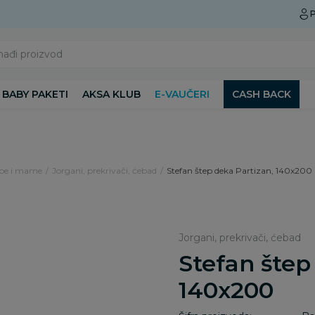
Preuzmite Aksa aplikaciju
P
nađi proizvod
BABY PAKETI
AKSA KLUB
E-VAUČERI
CASH BACK
ebe i mame
Jorgani, prekrivači, ćebad
Stefan štep deka Partizan, 140x200
Jorgani, prekrivači, ćebad
Stefan štep
140x200