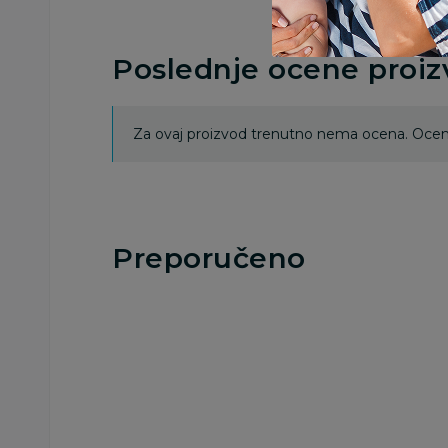
Poslednje ocene proi
Za ovaj proizvod trenutno nema ocena. Ocenj
Preporučeno
Besplatna
Besplatna
dostava
dostava