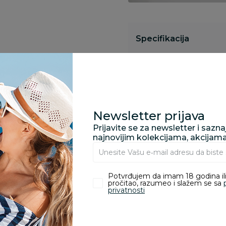
Specifikacija
Pronađite u prodavnic
Newsletter prijava
Kupovina bez rizika:
Prijavite se za newsletter i sazn
odustajanje od kupov
najnovijim kolekcijama, akcijam
proizvoda.
Potvrđujem da imam 18 godina ili
Za porudžbine vrednos
pročitao, razumeo i slažem se sa
porudžbine vrednosti
privatnosti
rsd.