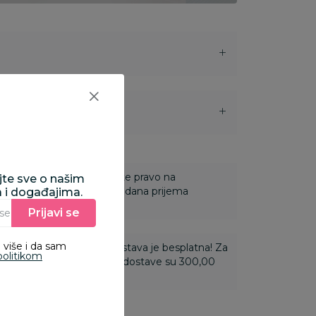
i
 Za online porudžbine imate pravo na
ajte sve o našim
ine u roku od 14 dana od dana prijema
a i događajima.
Prijavi se
Unesite Vašu e‑mail adresu da biste se prijavili na newsletter.
 više i da sam
ti 3.500,00 rsd i više dostava je besplatna! Za
politikom
 do 3.499,99 rsd troškovi dostave su 300,00