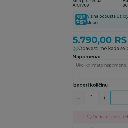
Šifra proizvoda:
Ba
A101789
86
Visina popusta uz loy
klubu.
5.790,00
RS
Obavesti me kada se
Napomena:
Izaberi količinu
Dodajte u listu žel