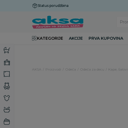
Status porudžbina
Plaćanje do 9 rata!
Pro
KATEGORIJE
AKCIJE
PRVA KUPOVINA
AKSA
Proizvodi
Odeća
Odeća za decu
Kape, šalovi