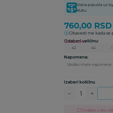
Visina popusta uz loy
klubu.
760,00
RSD
Obavesti me kada se
Odaberi veličinu
:
Odredi veličinu
42
44
4
Napomena:
Izaberi količinu
Dodajte u listu žel