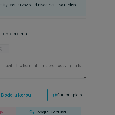
ality karticu zavisi od nivoa članstva u Aksa
 promeni cena
6
Ukoliko imate napomene, ostavite ih u komentarima pre dodavanja u korpu:
Dodaj u korpu
Autopretplata
ja
Dodajte u gift listu