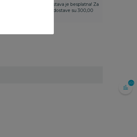
ti 3.500,00 rsd i više dostava je besplatna! Za
 do 3.499,99 rsd troškovi dostave su 300,00
(0)