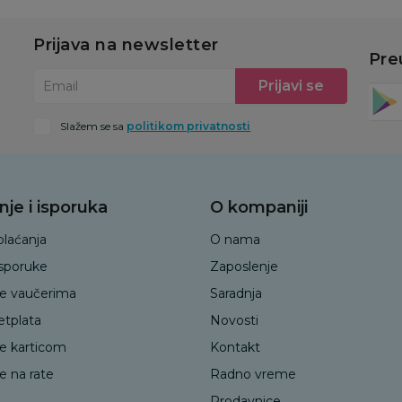
Prijava na newsletter
Pre
Prijavi se
Email
Slažem se sa
politikom privatnosti
nje i isporuka
O kompaniji
plaćanja
O nama
isporuke
Zaposlenje
je vaučerima
Saradnja
etplata
Novosti
je karticom
Kontakt
e na rate
Radno vreme
Prodavnice