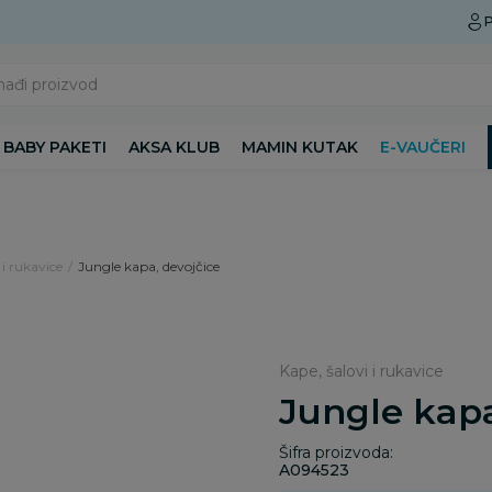
Preuzmite Aksa aplikaciju
P
nađi proizvod
BABY PAKETI
AKSA KLUB
MAMIN KUTAK
E-VAUČERI
 i rukavice
Jungle kapa, devojčice
Kape, šalovi i rukavice
Jungle kapa
Šifra proizvoda:
A094523