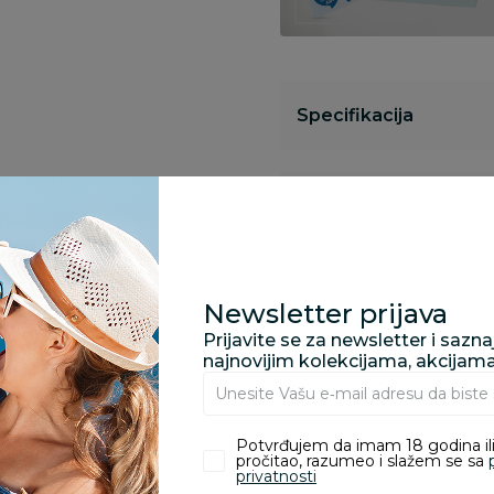
Specifikacija
Opis
Pronađite u prodavnic
Newsletter prijava
Prijavite se za newsletter i sazn
najnovijim kolekcijama, akcijam
Kupovina bez rizika:
odustajanje od kupov
proizvoda.
Potvrđujem da imam 18 godina ili
pročitao, razumeo i slažem se sa
privatnosti