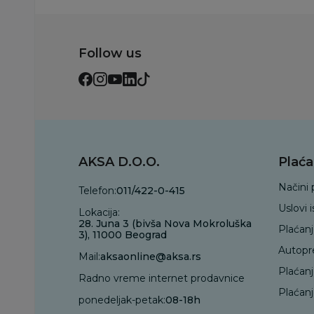
Follow us
AKSA D.O.O.
Plaća
Načini 
Telefon:
011/422-0-415
Uslovi 
Lokacija:
28. Juna 3 (bivša Nova Mokroluška
Plaćan
3), 11000 Beograd
Autopr
Mail:
aksaonline@aksa.rs
Plaćan
Radno vreme internet prodavnice
Plaćanj
ponedeljak-petak:
08-18h