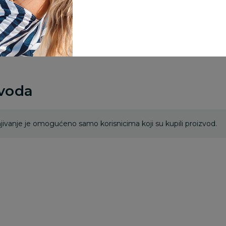
Za porudžbine vrednos
porudžbine vrednosti
rsd.
zvoda
ivanje je omogućeno samo korisnicima koji su kupili proizvod.