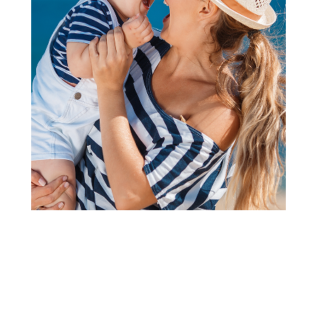
2
1
Kupaći kostimi
Liewood kupaći kostim
jednodelni Amara,PeachSea
Šifra proizvoda:
A103866
5.599,00
RSD
Obavesti me kada se promeni cena