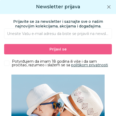
Preuzmite Aksa aplikaciju
Newsletter prijava
Google play
Aksa APP
0
0
Preuzmite besplatno Aksa Aplikaciju
App store
Prijavite se za newsletter i saznajte sve o našim
Pronađi proizvod
najnovijim kolekcijama, akcijama i događajima.
Unesite Vašu e‑mail adresu da biste se prijavili na newsletter.
AKSA
Proizvodi
Odeća
Odeća za decu
Kupaći kostimi
Prijavi se
Liewood kupaći kostim jednodelni Amara,PeachSea
Potvrđujem da imam 18 godina ili više i da sam
pročitao, razumeo i slažem se sa
politikom privatnosti