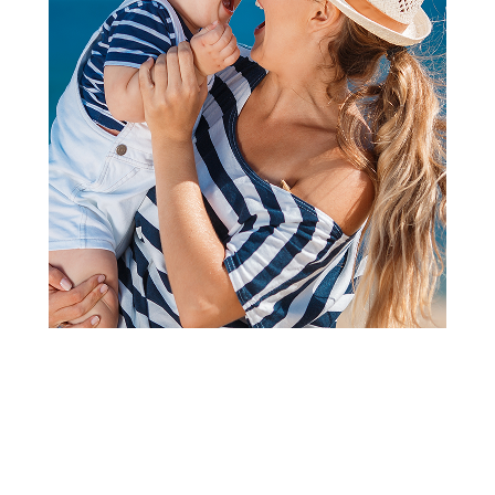
Kupaći kostimi
Stamion kupaći jednodelni
Snoopy, devojčice
Šifra proizvoda:
A105914
1.790,00
RSD
Obavesti me kada se promeni cena