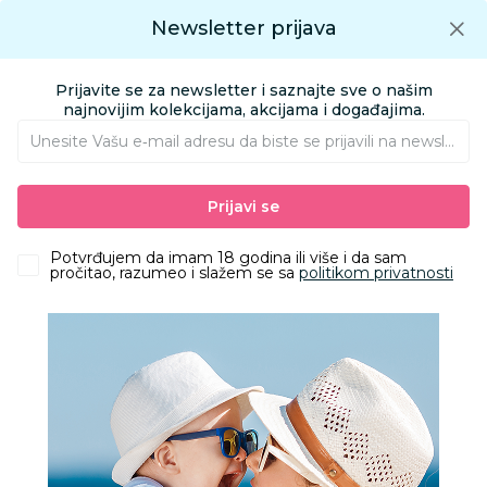
Preuzmite Aksa aplikaciju
Newsletter prijava
Google play
Aksa APP
0
0
Preuzmite besplatno Aksa Aplikaciju
App store
Prijavite se za newsletter i saznajte sve o našim
Pronađi proizvod
najnovijim kolekcijama, akcijama i događajima.
Unesite Vašu e‑mail adresu da biste se prijavili na newsletter.
AKSA
Proizvodi
Odeća
Odeća za decu
Kupaći kostimi
Prijavi se
Stamion kupaći jednodelni Snoopy, devojčice
Potvrđujem da imam 18 godina ili više i da sam
pročitao, razumeo i slažem se sa
politikom privatnosti