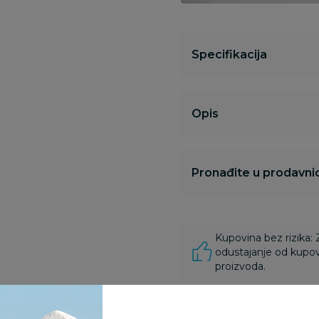
Specifikacija
Opis
Pronađite u prodavnic
Kupovina bez rizika:
odustajanje od kupov
proizvoda.
Za porudžbine vrednos