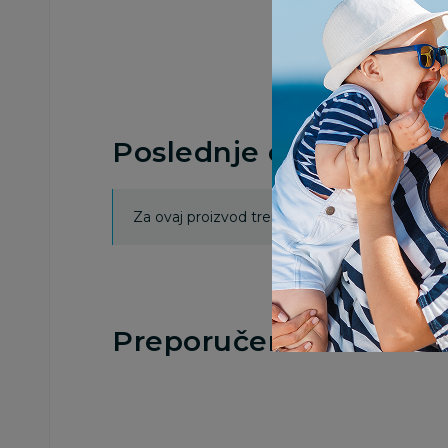
Poslednje ocene proi
Za ovaj proizvod trenutno nema ocena. Ocenj
Preporučeno