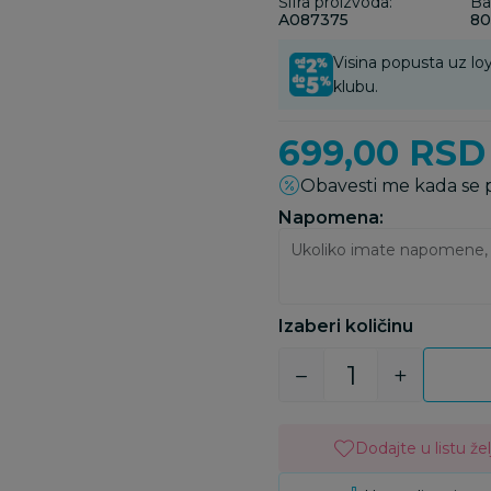
Šifra proizvoda:
Ba
A087375
80
Visina popusta uz loy
klubu.
699,00
RSD
Obavesti me kada se
Napomena:
Izaberi količinu
Dodajte u listu žel