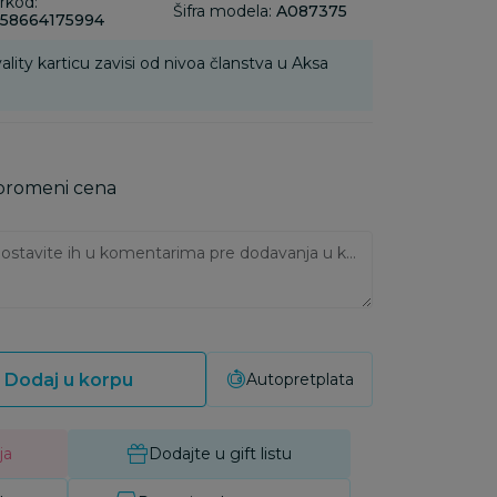
rkod:
Šifra modela:
A087375
58664175994
ality karticu zavisi od nivoa članstva u Aksa
 promeni cena
Ukoliko imate napomene, ostavite ih u komentarima pre dodavanja u korpu:
Dodaj u korpu
Autopretplata
ja
Dodajte u gift listu