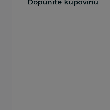
Dopunite kupovinu
Slatke kašice
Gerber pouch
jabuka, šljiva,
šargarepa 80g
179,00
RSD
Dodaj u korp