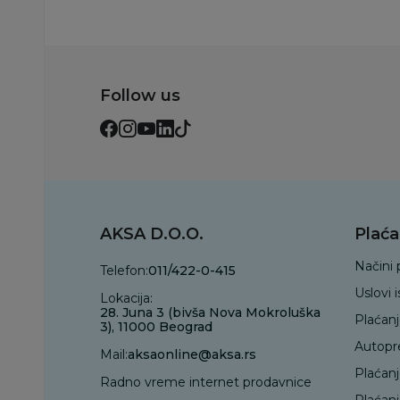
Follow us
AKSA D.O.O.
Plaća
Načini 
Telefon:
011/422-0-415
Uslovi 
Lokacija:
28. Juna 3 (bivša Nova Mokroluška
Plaćan
3), 11000 Beograd
Autopr
Mail:
aksaonline@aksa.rs
Plaćan
Radno vreme internet prodavnice
Plaćanj