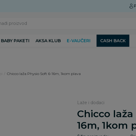
Preuzmite Aksa aplikaciju
P
nađi proizvod
BABY PAKETI
AKSA KLUB
E-VAUČERI
CASH BACK
ci
Chicco laža Physio Soft 6-16m, 1kom plava
Laže i dodaci
Chicco laža
16m, 1kom 