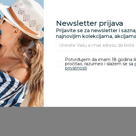
porudžbine vrednosti
rsd.
Newsletter prijava
Prijavite se za newsletter i sazn
najnovijim kolekcijama, akcijam
zvoda
Potvrđujem da imam 18 godina ili
pročitao, razumeo i slažem se sa
ivanje je omogućeno samo korisnicima koji su kupili proizvod.
privatnosti