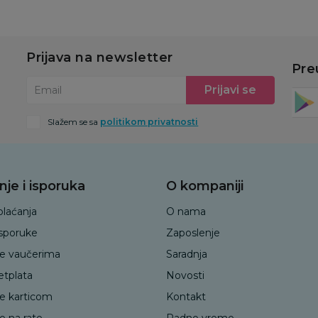
Prijava na newsletter
Pre
Prijavi se
Email
Slažem se sa
politikom privatnosti
nje i isporuka
O kompaniji
plaćanja
O nama
isporuke
Zaposlenje
je vaučerima
Saradnja
etplata
Novosti
je karticom
Kontakt
e na rate
Radno vreme