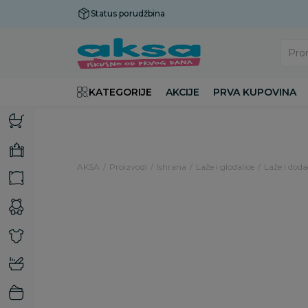
Status porudžbina
Plaćanje do 9 rata!
Pro
KATEGORIJE
AKCIJE
PRVA KUPOVINA
AKSA
Proizvodi
Ishrana
Laže i glodalice
Laže i doda