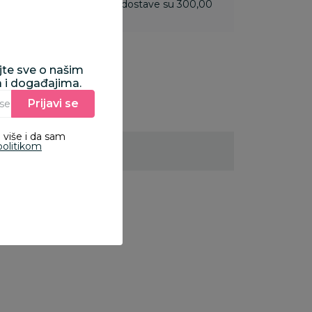
 do 3.499,99 rsd troškovi dostave su 300,00
ajte sve o našim
a i događajima.
Prijavi se
Unesite Vašu e‑mail adresu da biste se prijavili na newsletter.
 više i da sam
politikom