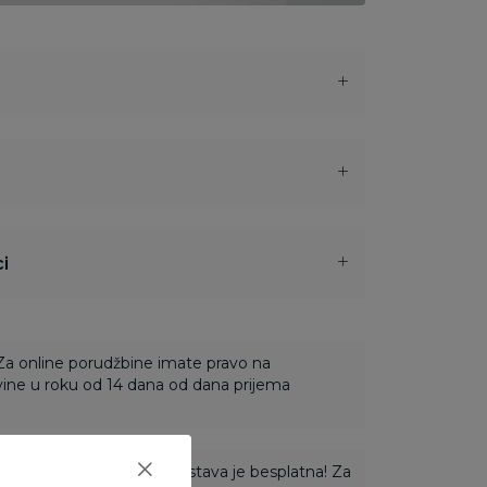
i
 Za online porudžbine imate pravo na
ine u roku od 14 dana od dana prijema
ti 3.500,00 rsd i više dostava je besplatna! Za