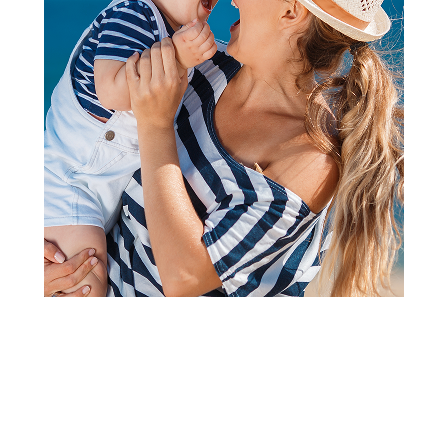
Slažem se sa
politikom privatnosti
Preuzmi aplikaciju
AKSA D.O.O.
Plaćanje i isporuka
O kompaniji
Online prodaja