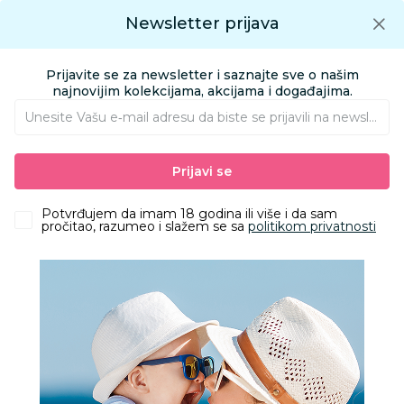
Preuzmite Aksa aplikaciju
Newsletter prijava
Google play
Aksa APP
0
0
Preuzmite besplatno Aksa Aplikaciju
App store
Prijavite se za newsletter i saznajte sve o našim
Pronađi proizvod
najnovijim kolekcijama, akcijama i događajima.
Unesite Vašu e‑mail adresu da biste se prijavili na newsletter.
Brendovi
Prijavi se
Potvrđujem da imam 18 godina ili više i da sam
pročitao, razumeo i slažem se sa
politikom privatnosti
Follow us
Prijava na newsletter
Email
Prijavi se