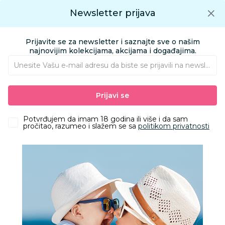
Preuzmite Aksa aplikaciju
Newsletter prijava
Google play
Aksa APP
0
0
Preuzmite besplatno Aksa Aplikaciju
App store
Prijavite se za newsletter i saznajte sve o našim
Pronađi proizvod
najnovijim kolekcijama, akcijama i događajima.
Unesite Vašu e‑mail adresu da biste se prijavili na newsletter.
AKSA
Proizvodi
Odeća
Odeća za decu
Majice
Prijavi se
Cool club majica atlet Marvel, dečaci
Potvrđujem da imam 18 godina ili više i da sam
pročitao, razumeo i slažem se sa
politikom privatnosti
40
%