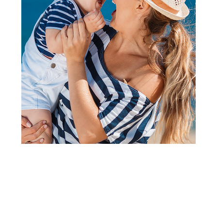
2
1
Majice
Cool club majica atlet Marvel,
dečaci
Šifra proizvoda:
A102840
Visina popusta uz loyality karticu zavisi od nivoa
članstva u Aksa klubu.
Akcija važi od 06.07.2026. do 03.09.2026.