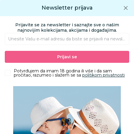
Preuzmite Aksa aplikaciju
Newsletter prijava
Google play
Aksa APP
0
0
Preuzmite besplatno Aksa Aplikaciju
App store
Prijavite se za newsletter i saznajte sve o našim
Pronađi proizvod
najnovijim kolekcijama, akcijama i događajima.
Unesite Vašu e‑mail adresu da biste se prijavili na newsletter.
AKSA
Proizvodi
Ishrana
Zdrava hrana
Musli
Prijavi se
Nesquik žitarice 375g
Potvrđujem da imam 18 godina ili više i da sam
pročitao, razumeo i slažem se sa
politikom privatnosti
27
%