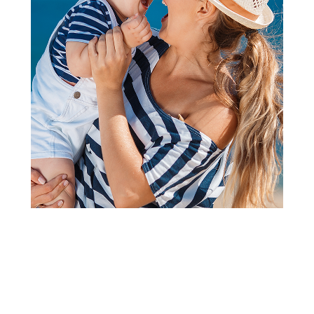
Musli
Nesquik žitarice 375g
Šifra proizvoda:
A107033
Barkod:
5900020013668
Šifra modela:
A107033
549,00
RSD
399,00
RSD